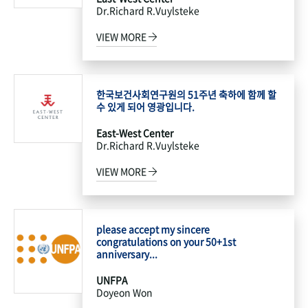
Dr.Richard R.Vuylsteke
VIEW MORE
한국보건사회연구원의 51주년 축하에 함께 할
수 있게 되어 영광입니다.
East-West Center
Dr.Richard R.Vuylsteke
VIEW MORE
please accept my sincere
congratulations on your 50+1st
anniversary...
UNFPA
Doyeon Won