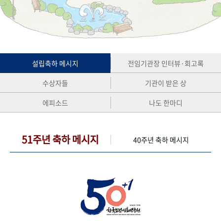
+1
성과 50선
숫자로 보는 50년
50
주년 광장
세계와 함께 한 KIHASA
VR 역사관
설립축하 메시지
전임기관장 인터뷰·회고록
수상자들
기관이 받은 상
에피소드
나도 한마디
51주년 축하 메시지
40주년 축하 메시지