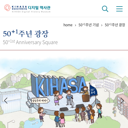
+1
+1
home
50
주년 기념
50
주년 광장
기관 역사
+1
50
주년 광장
걸어온 길
기관 변천사
역대 기관장
연구원 사람들
+1st
50
Anniversary Square
연구 역사
정책과 연구
키워드로 보는 연구 역사
연구자들
간행물 변천사
기록물 아카이브
사진 아카이브
문서 기록물
행정박물
영상 기록물
+1
50
주년 기념