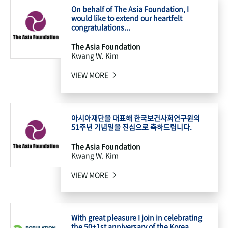
On behalf of The Asia Foundation, I
would like to extend our heartfelt
congratulations...
The Asia Foundation
Kwang W. Kim
VIEW MORE
아시아재단을 대표해 한국보건사회연구원의
51주년 기념일을 진심으로 축하드립니다.
The Asia Foundation
Kwang W. Kim
VIEW MORE
With great pleasure I join in celebrating
the 50+1st anniversary of the Korea