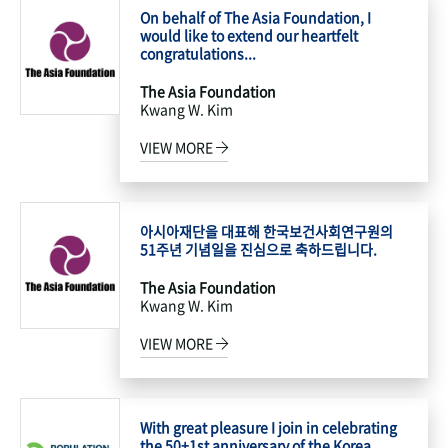
On behalf of The Asia Foundation, I
would like to extend our heartfelt
congratulations...
The Asia Foundation
Kwang W. Kim
VIEW MORE
아시아재단을 대표해 한국보건사회연구원의
51주년 기념일을 진심으로 축하드립니다.
The Asia Foundation
Kwang W. Kim
VIEW MORE
With great pleasure I join in celebrating
the 50+1st anniversary of the Korea