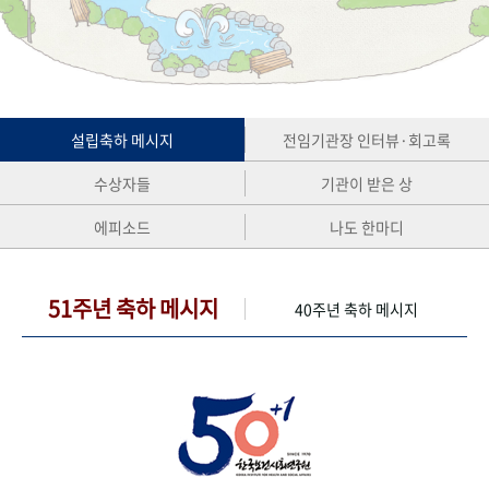
+1
성과 50선
숫자로 보는 50년
50
주년 광장
세계와 함께 한 KIHASA
VR 역사관
설립축하 메시지
전임기관장 인터뷰·회고록
수상자들
기관이 받은 상
에피소드
나도 한마디
51주년 축하 메시지
40주년 축하 메시지