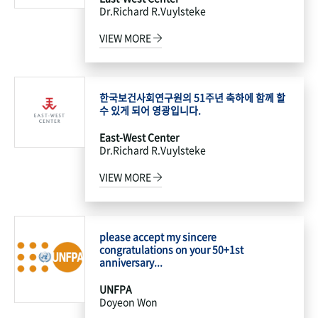
Dr.Richard R.Vuylsteke
VIEW MORE
한국보건사회연구원의 51주년 축하에 함께 할
수 있게 되어 영광입니다.
East-West Center
Dr.Richard R.Vuylsteke
VIEW MORE
please accept my sincere
congratulations on your 50+1st
anniversary...
UNFPA
Doyeon Won