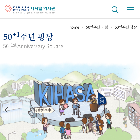
+1
+1
home
50
주년 기념
50
주년 광장
기관 역사
+1
50
주년 광장
걸어온 길
기관 변천사
역대 기관장
연구원 사람들
+1st
50
Anniversary Square
연구 역사
정책과 연구
키워드로 보는 연구 역사
연구자들
간행물 변천사
기록물 아카이브
사진 아카이브
문서 기록물
행정박물
영상 기록물
+1
50
주년 기념