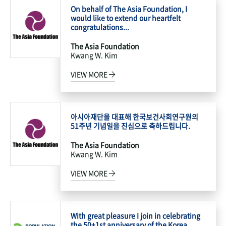
On behalf of The Asia Foundation, I
would like to extend our heartfelt
congratulations...
The Asia Foundation
Kwang W. Kim
VIEW MORE
아시아재단을 대표해 한국보건사회연구원의
51주년 기념일을 진심으로 축하드립니다.
The Asia Foundation
Kwang W. Kim
VIEW MORE
With great pleasure I join in celebrating
the 50+1st anniversary of the Korea