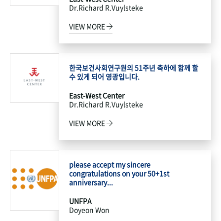
Dr.Richard R.Vuylsteke
VIEW MORE
한국보건사회연구원의 51주년 축하에 함께 할
수 있게 되어 영광입니다.
East-West Center
Dr.Richard R.Vuylsteke
VIEW MORE
please accept my sincere
congratulations on your 50+1st
anniversary...
UNFPA
Doyeon Won