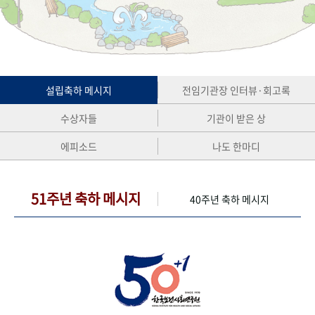
+1
성과 50선
숫자로 보는 50년
50
주년 광장
세계와 함께 한 KIHASA
VR 역사관
설립축하 메시지
전임기관장 인터뷰·회고록
수상자들
기관이 받은 상
에피소드
나도 한마디
51주년 축하 메시지
40주년 축하 메시지