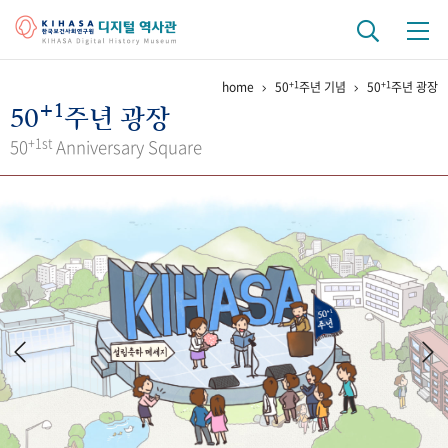
+1
+1
home
50
주년 기념
50
주년 광장
기관 역사
+1
50
주년 광장
걸어온 길
기관 변천사
역대 기관장
연구원 사람들
+1st
50
Anniversary Square
연구 역사
정책과 연구
키워드로 보는 연구 역사
연구자들
간행물 변천사
기록물 아카이브
사진 아카이브
문서 기록물
행정박물
영상 기록물
+1
50
주년 기념