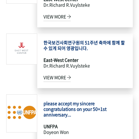
Dr.Richard R.Vuylsteke
VIEW MORE
한국보건사회연구원의 51주년 축하에 함께 할
수 있게 되어 영광입니다.
East-West Center
Dr.Richard R.Vuylsteke
VIEW MORE
please accept my sincere
congratulations on your 50+1st
anniversary...
UNFPA
Doyeon Won