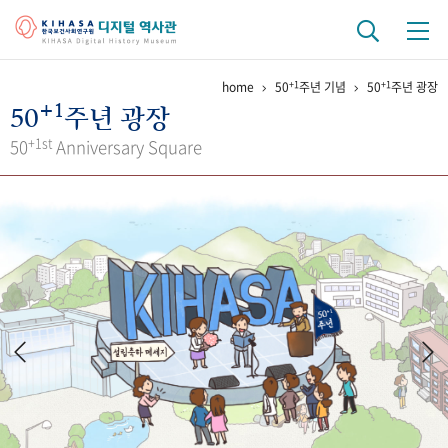
+1
+1
home
50
주년 기념
50
주년 광장
기관 역사
+1
50
주년 광장
걸어온 길
기관 변천사
역대 기관장
연구원 사람들
+1st
50
Anniversary Square
연구 역사
정책과 연구
키워드로 보는 연구 역사
연구자들
간행물 변천사
기록물 아카이브
사진 아카이브
문서 기록물
행정박물
영상 기록물
+1
50
주년 기념