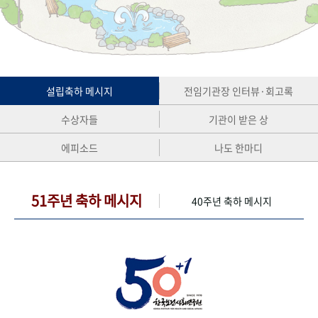
+1
성과 50선
숫자로 보는 50년
50
주년 광장
세계와 함께 한 KIHASA
VR 역사관
설립축하 메시지
전임기관장 인터뷰·회고록
수상자들
기관이 받은 상
에피소드
나도 한마디
51주년 축하 메시지
40주년 축하 메시지