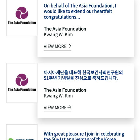
On behalf of The Asia Foundation, I
would like to extend our heartfelt
congratulations...
The Asia Foundation
Kwang W. Kim
VIEW MORE
아시아재단을 대표해 한국보건사회연구원의
51주년 기념일을 진심으로 축하드립니다.
The Asia Foundation
Kwang W. Kim
VIEW MORE
With great pleasure I join in celebrating
the 50+1st anniversary of the Korea