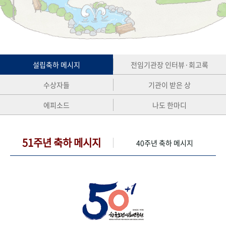
+1
성과 50선
숫자로 보는 50년
50
주년 광장
세계와 함께 한 KIHASA
VR 역사관
설립축하 메시지
전임기관장 인터뷰·회고록
수상자들
기관이 받은 상
에피소드
나도 한마디
51주년 축하 메시지
40주년 축하 메시지