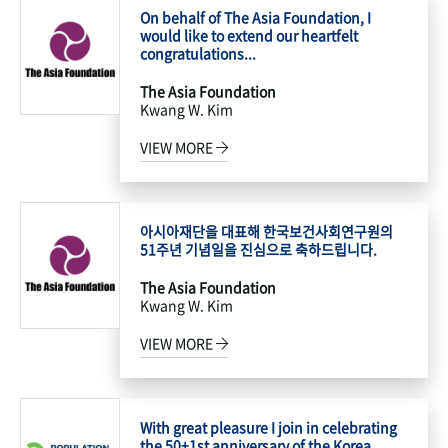
On behalf of The Asia Foundation, I
would like to extend our heartfelt
congratulations...
The Asia Foundation
Kwang W. Kim
VIEW MORE
아시아재단을 대표해 한국보건사회연구원의
51주년 기념일을 진심으로 축하드립니다.
The Asia Foundation
Kwang W. Kim
VIEW MORE
With great pleasure I join in celebrating
the 50+1st anniversary of the Korea