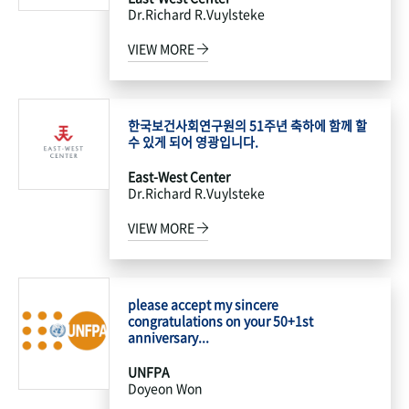
Dr.Richard R.Vuylsteke
VIEW MORE
한국보건사회연구원의 51주년 축하에 함께 할
수 있게 되어 영광입니다.
East-West Center
Dr.Richard R.Vuylsteke
VIEW MORE
please accept my sincere
congratulations on your 50+1st
anniversary...
UNFPA
Doyeon Won