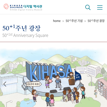
+1
+1
home
50
주년 기념
50
주년 광장
기관 역사
+1
50
주년 광장
걸어온 길
기관 변천사
역대 기관장
연구원 사람들
+1st
50
Anniversary Square
연구 역사
정책과 연구
키워드로 보는 연구 역사
연구자들
간행물 변천사
기록물 아카이브
사진 아카이브
문서 기록물
행정박물
영상 기록물
+1
50
주년 기념