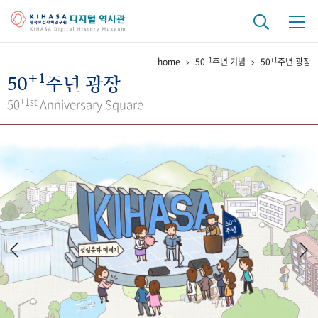
+1
+1
home
50
주년 기념
50
주년 광장
기관 역사
+1
50
주년 광장
걸어온 길
기관 변천사
역대 기관장
연구원 사람들
+1st
50
Anniversary Square
연구 역사
정책과 연구
키워드로 보는 연구 역사
연구자들
간행물 변천사
기록물 아카이브
사진 아카이브
문서 기록물
행정박물
영상 기록물
+1
50
주년 기념