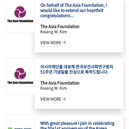
On behalf of The Asia Foundation, I
would like to extend our heartfelt
congratulations...
The Asia Foundation
Kwang W. Kim
VIEW MORE
아시아재단을 대표해 한국보건사회연구원의
51주년 기념일을 진심으로 축하드립니다.
The Asia Foundation
Kwang W. Kim
VIEW MORE
With great pleasure I join in celebrating
the 50+1st anniversary of the Korea