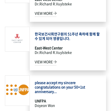
Dr.Richard R.Vuylsteke
VIEW MORE
한국보건사회연구원의 51주년 축하에 함께 할
수 있게 되어 영광입니다.
East-West Center
Dr.Richard R.Vuylsteke
VIEW MORE
please accept my sincere
congratulations on your 50+1st
anniversary...
UNFPA
Doyeon Won