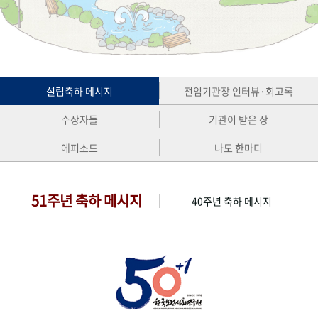
+1
성과 50선
숫자로 보는 50년
50
주년 광장
세계와 함께 한 KIHASA
VR 역사관
설립축하 메시지
전임기관장 인터뷰·회고록
수상자들
기관이 받은 상
에피소드
나도 한마디
51주년 축하 메시지
40주년 축하 메시지