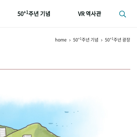
+1
50
주년 기념
VR 역사관
성과 50선
+1
+1
home
50
주년 기념
50
주년 광장
숫자로 보는 50년
+1
50
주년 광장
세계와 함께 한 KIHASA