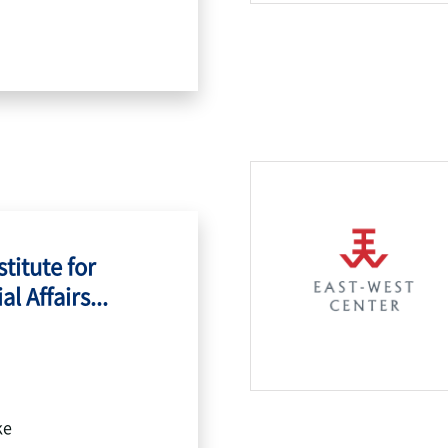
titute for
l Affairs...
ke