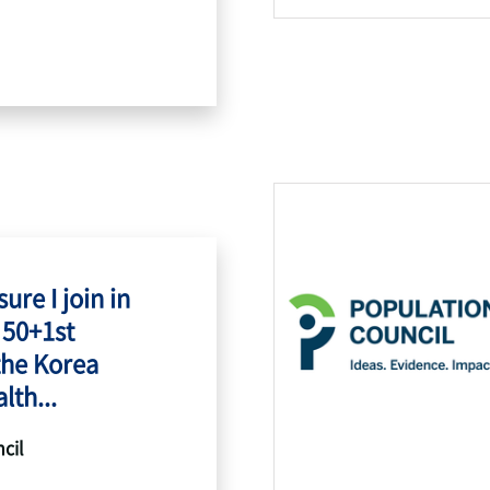
ure I join in
 50+1st
the Korea
lth...
cil