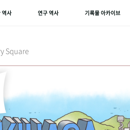
 역사
연구 역사
기록물 아카이브
온 길
정책과 연구
사진 아카이브
 변천사
키워드로 보는 연구 역사
문서 기록물
ry Square
 기관장
연구자들
행정박물
 사람들
간행물 변천사
영상 기록물