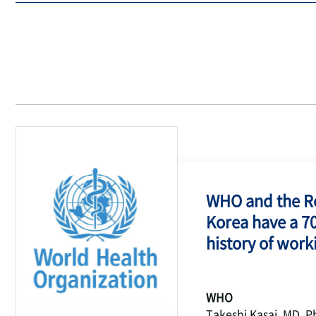
WHO and the Re
Korea have a 7
history of work
WHO
Takeshi Kasai, MD, P