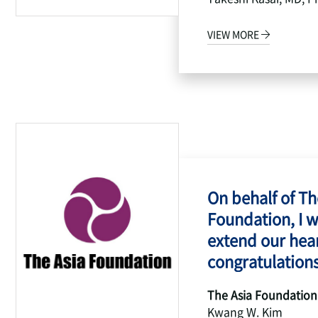
VIEW MORE
On behalf of Th
Foundation, I w
extend our hear
congratulations
The Asia Foundation
Kwang W. Kim