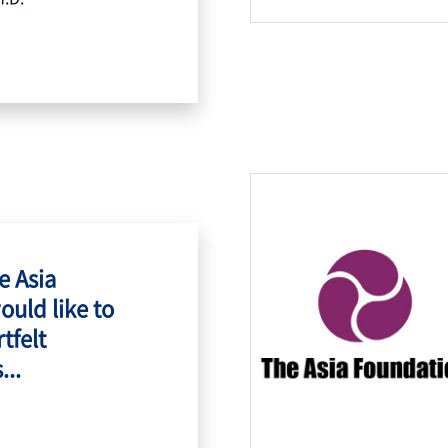
e Asia
ould like to
tfelt
...