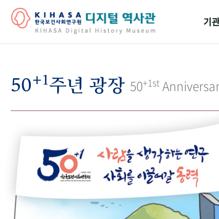
기관
걸어
+1
기관
50
주년 광장
+1st
50
Anniversa
역대
연구원