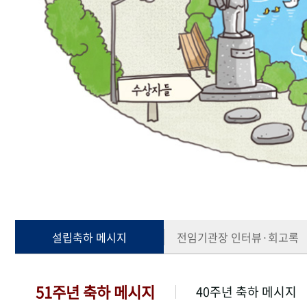
설립축하 메시지
전임기관장 인터뷰·회고록
51주년 축하 메시지
40주년 축하 메시지