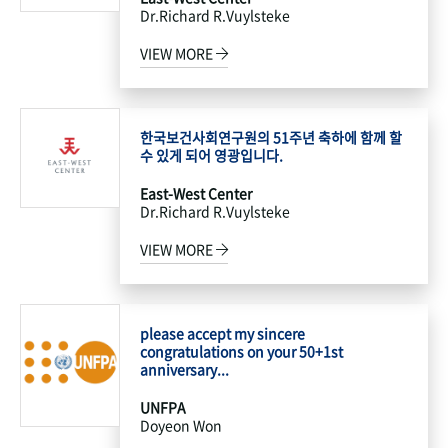
Dr.Richard R.Vuylsteke
VIEW MORE
한국보건사회연구원의 51주년 축하에 함께 할
수 있게 되어 영광입니다.
East-West Center
Dr.Richard R.Vuylsteke
VIEW MORE
please accept my sincere
congratulations on your 50+1st
anniversary...
UNFPA
Doyeon Won