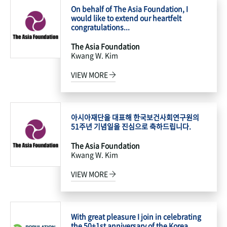
On behalf of The Asia Foundation, I
would like to extend our heartfelt
congratulations...
The Asia Foundation
Kwang W. Kim
VIEW MORE
아시아재단을 대표해 한국보건사회연구원의
51주년 기념일을 진심으로 축하드립니다.
The Asia Foundation
Kwang W. Kim
VIEW MORE
With great pleasure I join in celebrating
the 50+1st anniversary of the Korea