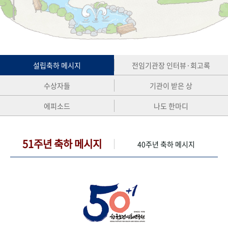
+1
성과 50선
숫자로 보는 50년
50
주년 광장
세계와 함께 한 KIHASA
VR 역사관
설립축하 메시지
전임기관장 인터뷰·회고록
수상자들
기관이 받은 상
에피소드
나도 한마디
51주년 축하 메시지
40주년 축하 메시지