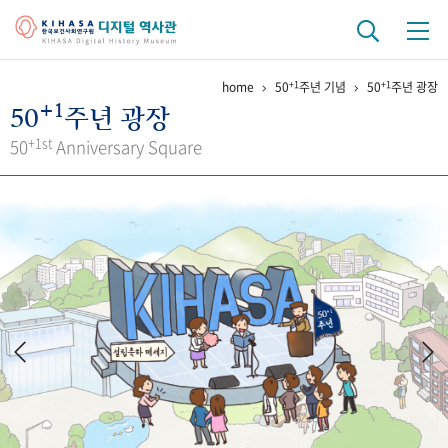
+1
+1
home
50
주년 기념
50
주년 광장
기관 역사
+1
50
주년 광장
걸어온 길
기관 변천사
역대 기관장
연구원 사람들
+1st
50
Anniversary Square
연구 역사
정책과 연구
키워드로 보는 연구 역사
연구자들
간행물 변천사
기록물 아카이브
사진 아카이브
문서 기록물
행정박물
영상 기록물
+1
50
주년 기념