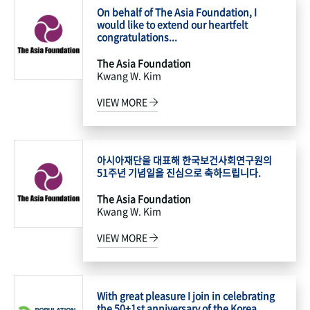
On behalf of The Asia Foundation, I
would like to extend our heartfelt
congratulations...
The Asia Foundation
Kwang W. Kim
VIEW MORE
아시아재단을 대표해 한국보건사회연구원의
51주년 기념일을 진심으로 축하드립니다.
The Asia Foundation
Kwang W. Kim
VIEW MORE
With great pleasure I join in celebrating
the 50+1st anniversary of the Korea