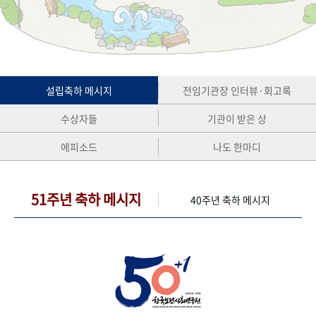
+1
성과 50선
숫자로 보는 50년
50
주년 광장
세계와 함께 한 KIHASA
VR 역사관
설립축하 메시지
전임기관장 인터뷰·회고록
수상자들
기관이 받은 상
에피소드
나도 한마디
51주년 축하 메시지
40주년 축하 메시지