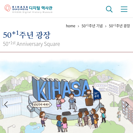
+1
+1
home
50
주년 기념
50
주년 광장
기관 역사
+1
50
주년 광장
걸어온 길
기관 변천사
역대 기관장
연구원 사람들
+1st
50
Anniversary Square
연구 역사
정책과 연구
키워드로 보는 연구 역사
연구자들
간행물 변천사
기록물 아카이브
사진 아카이브
문서 기록물
행정박물
영상 기록물
+1
50
주년 기념