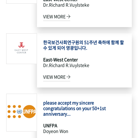
Dr.Richard R.Vuylsteke
VIEW MORE
한국보건사회연구원의 51주년 축하에 함께 할
수 있게 되어 영광입니다.
East-West Center
Dr.Richard R.Vuylsteke
VIEW MORE
please accept my sincere
congratulations on your 50+1st
anniversary...
UNFPA
Doyeon Won