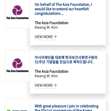
On behalf of The Asia Foundation, I
would like to extend our heartfelt
congratulations...
The Asia Foundation
Kwang W. Kim
VIEW MORE
아시아재단을 대표해 한국보건사회연구원의
51주년 기념일을 진심으로 축하드립니다.
The Asia Foundation
Kwang W. Kim
VIEW MORE
With great pleasure I join in celebrating
the 50+1st anniversary of the Korea