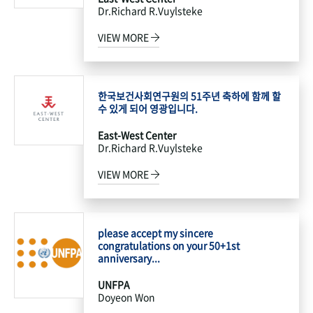
Dr.Richard R.Vuylsteke
VIEW MORE
한국보건사회연구원의 51주년 축하에 함께 할
수 있게 되어 영광입니다.
East-West Center
Dr.Richard R.Vuylsteke
VIEW MORE
please accept my sincere
congratulations on your 50+1st
anniversary...
UNFPA
Doyeon Won