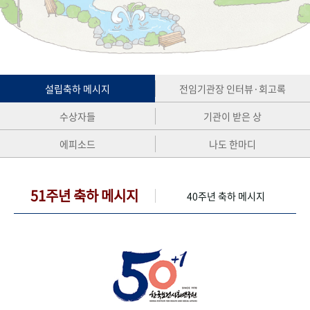
+1
성과 50선
숫자로 보는 50년
50
주년 광장
세계와 함께 한 KIHASA
VR 역사관
설립축하 메시지
전임기관장 인터뷰·회고록
수상자들
기관이 받은 상
에피소드
나도 한마디
51주년 축하 메시지
40주년 축하 메시지