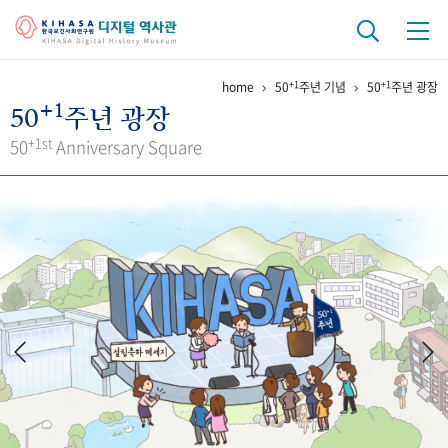
+1
+1
home
50
주년 기념
50
주년 광장
기관 역사
+1
50
주년 광장
걸어온 길
기관 변천사
역대 기관장
연구원 사람들
+1st
50
Anniversary Square
연구 역사
정책과 연구
키워드로 보는 연구 역사
연구자들
간행물 변천사
기록물 아카이브
사진 아카이브
문서 기록물
행정박물
영상 기록물
+1
50
주년 기념