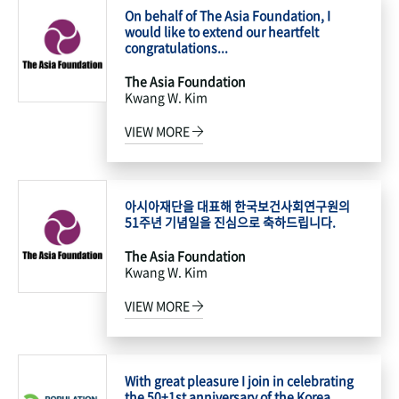
On behalf of The Asia Foundation, I
would like to extend our heartfelt
congratulations...
The Asia Foundation
Kwang W. Kim
VIEW MORE
아시아재단을 대표해 한국보건사회연구원의
51주년 기념일을 진심으로 축하드립니다.
The Asia Foundation
Kwang W. Kim
VIEW MORE
With great pleasure I join in celebrating
the 50+1st anniversary of the Korea