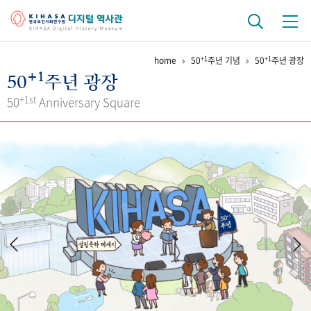
+1
+1
home
50
주년 기념
50
주년 광장
기관 역사
+1
50
주년 광장
걸어온 길
기관 변천사
역대 기관장
연구원 사람들
+1st
50
Anniversary Square
연구 역사
정책과 연구
키워드로 보는 연구 역사
연구자들
간행물 변천사
기록물 아카이브
사진 아카이브
문서 기록물
행정박물
영상 기록물
+1
50
주년 기념