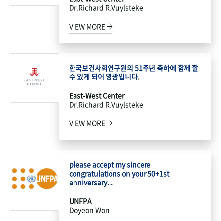
Dr.Richard R.Vuylsteke
VIEW MORE
한국보건사회연구원의 51주년 축하에 함께 할
수 있게 되어 영광입니다.
East-West Center
Dr.Richard R.Vuylsteke
VIEW MORE
please accept my sincere
congratulations on your 50+1st
anniversary...
UNFPA
Doyeon Won