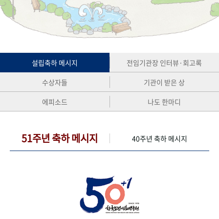
+1
성과 50선
숫자로 보는 50년
50
주년 광장
세계와 함께 한 KIHASA
VR 역사관
설립축하 메시지
전임기관장 인터뷰·회고록
수상자들
기관이 받은 상
에피소드
나도 한마디
51주년 축하 메시지
40주년 축하 메시지