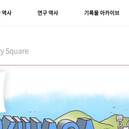
 역사
연구 역사
기록물 아카이브
온 길
정책과 연구
사진 아카이브
 변천사
키워드로 보는 연구 역사
문서 기록물
ry Square
 기관장
연구자들
행정박물
 사람들
간행물 변천사
영상 기록물