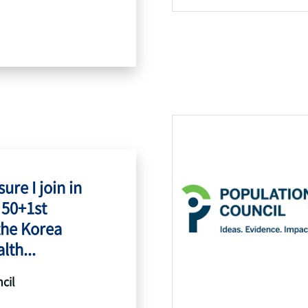
ure I join in
 50+1st
the Korea
lth...
cil