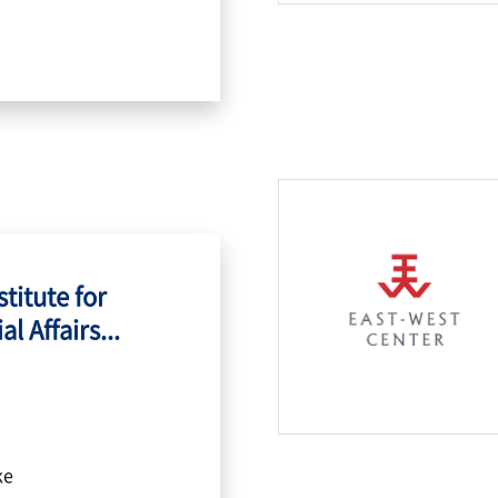
titute for
l Affairs...
ke