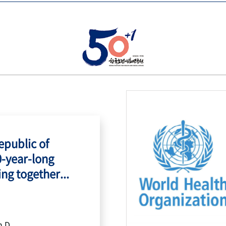
public of
0-year-long
ing together...
h.D.