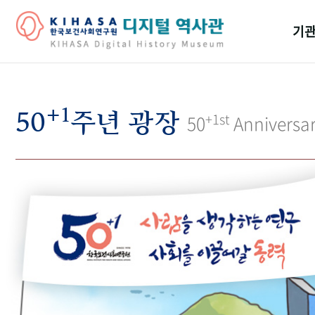
기관
걸어
+1
기관
50
주년 광장
+1st
50
Anniversa
역대
연구원