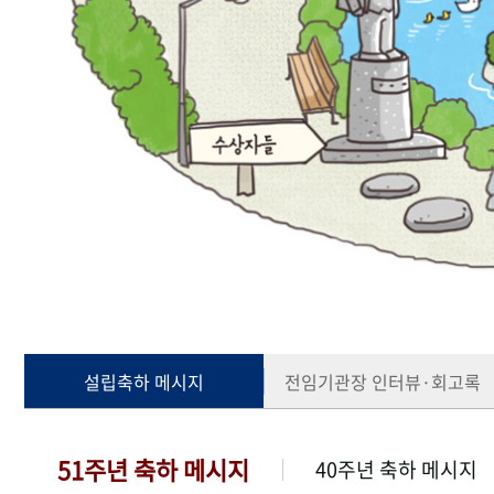
설립축하 메시지
전임기관장 인터뷰·회고록
51주년 축하 메시지
40주년 축하 메시지