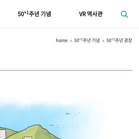
+1
50
주년 기념
VR 역사관
성과 50선
+1
+1
home
50
주년 기념
50
주년 광장
숫자로 보는 50년
+1
50
주년 광장
세계와 함께 한 KIHASA