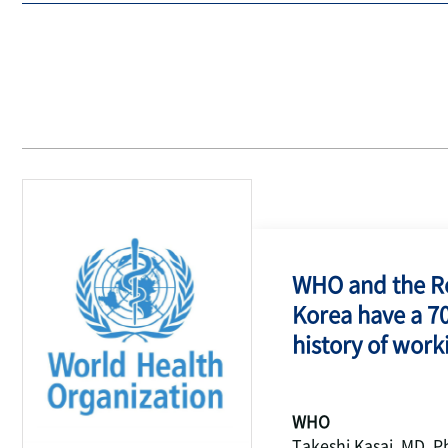
WHO and the Re
Korea have a 7
history of work
WHO
Takeshi Kasai, MD, P