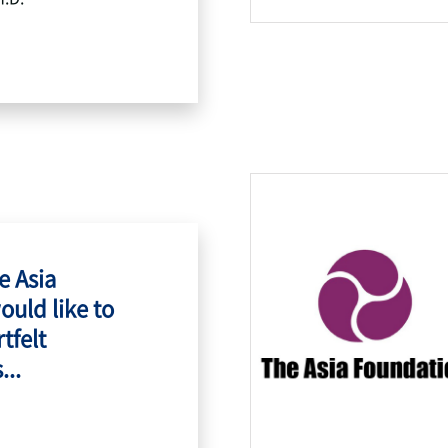
e Asia
ould like to
tfelt
...