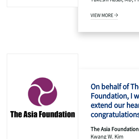
VIEW MORE
On behalf of Th
Foundation, I w
extend our hear
congratulations
The Asia Foundation
Kwang W. Kim