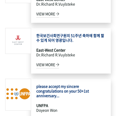
Dr.Richard R.Vuylsteke
VIEW MORE
한국보건사회연구원의 51주년 축하에 함께 할
수 있게 되어 영광입니다.
East-West Center
Dr.Richard R.Vuylsteke
VIEW MORE
please accept my sincere
congratulations on your 50+1st
anniversary...
UNFPA
Doyeon Won