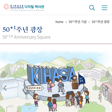
+1
+1
home
50
주년 기념
50
주년 광장
기관 역사
+1
50
주년 광장
걸어온 길
기관 변천사
역대 기관장
연구원 사람들
+1st
50
Anniversary Square
연구 역사
정책과 연구
키워드로 보는 연구 역사
연구자들
간행물 변천사
기록물 아카이브
사진 아카이브
문서 기록물
행정박물
영상 기록물
+1
50
주년 기념