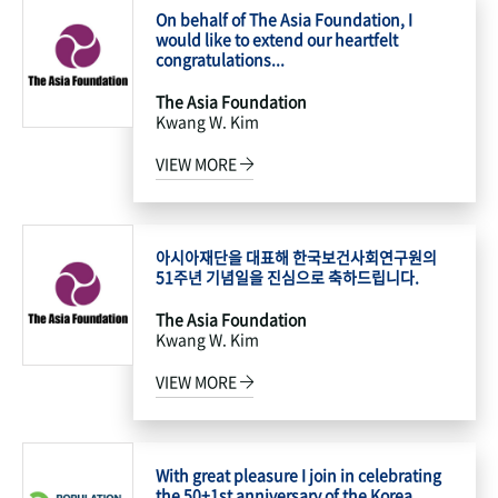
On behalf of The Asia Foundation, I
would like to extend our heartfelt
congratulations...
The Asia Foundation
Kwang W. Kim
VIEW MORE
아시아재단을 대표해 한국보건사회연구원의
51주년 기념일을 진심으로 축하드립니다.
The Asia Foundation
Kwang W. Kim
VIEW MORE
With great pleasure I join in celebrating
the 50+1st anniversary of the Korea