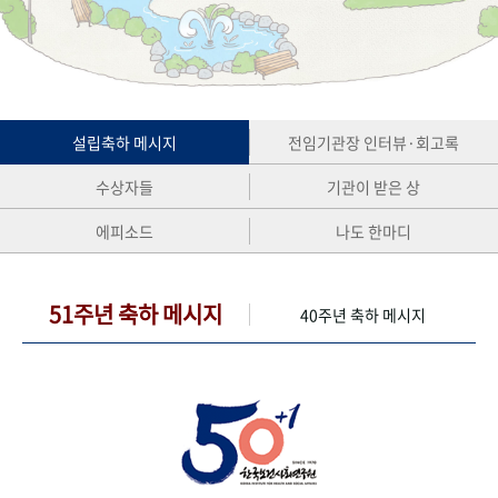
+1
성과 50선
숫자로 보는 50년
50
주년 광장
세계와 함께 한 KIHASA
VR 역사관
설립축하 메시지
전임기관장 인터뷰·회고록
수상자들
기관이 받은 상
에피소드
나도 한마디
51주년 축하 메시지
40주년 축하 메시지