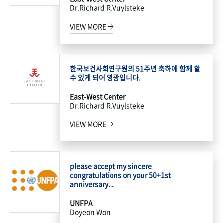
Dr.Richard R.Vuylsteke
VIEW MORE
한국보건사회연구원의 51주년 축하에 함께 할
수 있게 되어 영광입니다.
East-West Center
Dr.Richard R.Vuylsteke
VIEW MORE
please accept my sincere
congratulations on your 50+1st
anniversary...
UNFPA
Doyeon Won