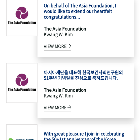
On behalf of The Asia Foundation, I
would like to extend our heartfelt
congratulations...
The Asia Foundation
Kwang W. Kim
VIEW MORE
아시아재단을 대표해 한국보건사회연구원의
51주년 기념일을 진심으로 축하드립니다.
The Asia Foundation
Kwang W. Kim
VIEW MORE
With great pleasure I join in celebrating
the 50+1st anniversary of the Korea