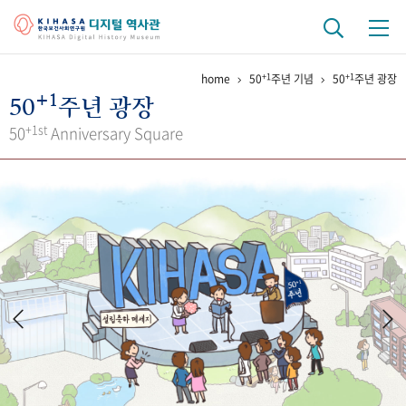
+1
+1
home
50
주년 기념
50
주년 광장
기관 역사
+1
50
주년 광장
걸어온 길
기관 변천사
역대 기관장
연구원 사람들
+1st
50
Anniversary Square
연구 역사
정책과 연구
키워드로 보는 연구 역사
연구자들
간행물 변천사
기록물 아카이브
사진 아카이브
문서 기록물
행정박물
영상 기록물
+1
50
주년 기념