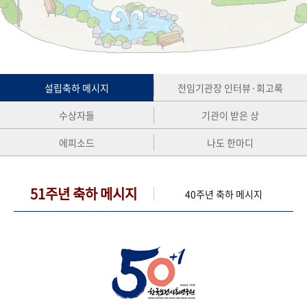
+1
성과 50선
숫자로 보는 50년
50
주년 광장
세계와 함께 한 KIHASA
VR 역사관
설립축하 메시지
전임기관장 인터뷰·회고록
수상자들
기관이 받은 상
에피소드
나도 한마디
51주년 축하 메시지
40주년 축하 메시지