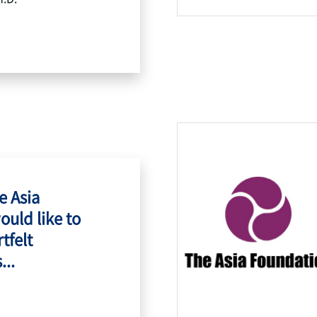
e Asia
ould like to
tfelt
...