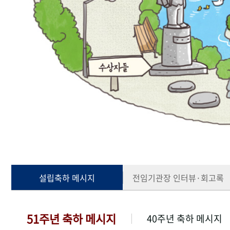
설립축하 메시지
전임기관장 인터뷰·회고록
51주년 축하 메시지
40주년 축하 메시지