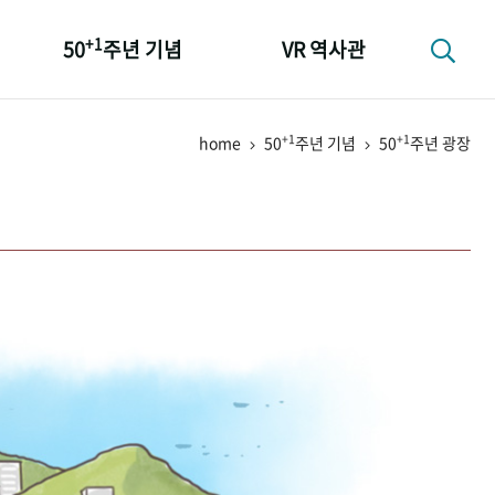
+1
50
주년 기념
VR 역사관
성과 50선
+1
+1
home
50
주년 기념
50
주년 광장
숫자로 보는 50년
+1
50
주년 광장
세계와 함께 한 KIHASA