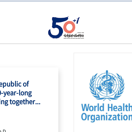
public of
0-year-long
ing together...
h.D.