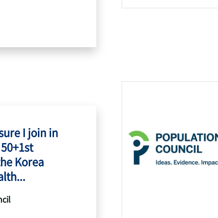
ure I join in
 50+1st
the Korea
lth...
cil