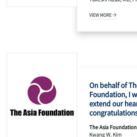
VIEW MORE
On behalf of Th
Foundation, I w
extend our hear
congratulations
The Asia Foundation
Kwang W. Kim