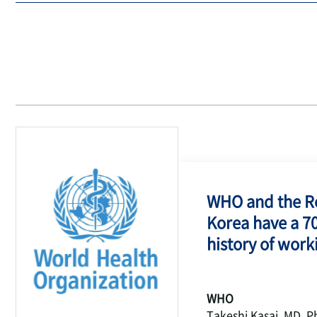
WHO and the Re
Korea have a 7
history of work
WHO
Takeshi Kasai, MD, P