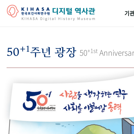
기관
걸어
+1
기관
50
주년 광장
+1st
50
Anniversa
역대
연구원