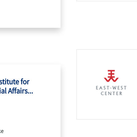
titute for
l Affairs...
ke