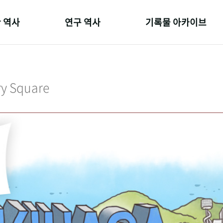
 역사
연구 역사
기록물 아카이브
온 길
정책과 연구
사진 아카이브
 변천사
키워드로 보는 연구 역사
문서 기록물
ry Square
 기관장
연구자들
행정박물
 사람들
간행물 변천사
영상 기록물