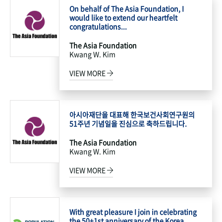
On behalf of The Asia Foundation, I
would like to extend our heartfelt
congratulations...
The Asia Foundation
Kwang W. Kim
VIEW MORE
아시아재단을 대표해 한국보건사회연구원의
51주년 기념일을 진심으로 축하드립니다.
The Asia Foundation
Kwang W. Kim
VIEW MORE
With great pleasure I join in celebrating
the 50+1st anniversary of the Korea