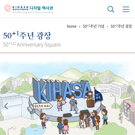
+1
+1
home
50
주년 기념
50
주년 광장
기관 역사
+1
50
주년 광장
걸어온 길
기관 변천사
역대 기관장
연구원 사람들
+1st
50
Anniversary Square
연구 역사
정책과 연구
키워드로 보는 연구 역사
연구자들
간행물 변천사
기록물 아카이브
사진 아카이브
문서 기록물
행정박물
영상 기록물
+1
50
주년 기념