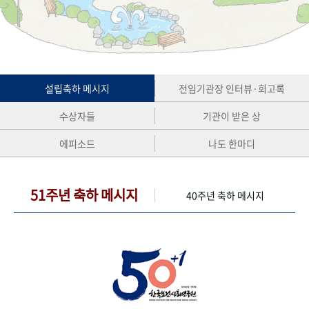
+1
성과 50선
숫자로 보는 50년
50
주년 광장
세계와 함께 한 KIHASA
VR 역사관
설립축하 메시지
전임기관장 인터뷰·회고록
수상자들
기관이 받은 상
에피소드
나도 한마디
51주년 축하 메시지
40주년 축하 메시지