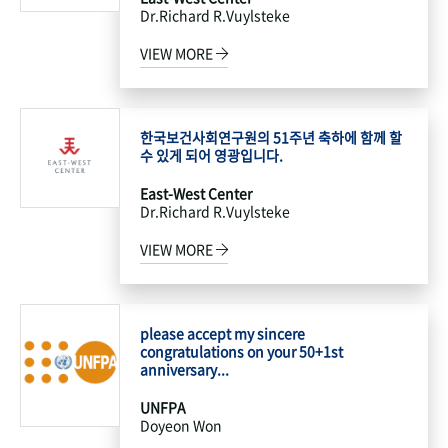
Dr.Richard R.Vuylsteke
VIEW MORE
한국보건사회연구원의 51주년 축하에 함께 할
수 있게 되어 영광입니다.
East-West Center
Dr.Richard R.Vuylsteke
VIEW MORE
please accept my sincere
congratulations on your 50+1st
anniversary...
UNFPA
Doyeon Won