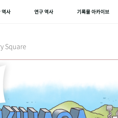
 역사
연구 역사
기록물 아카이브
온 길
정책과 연구
사진 아카이브
 변천사
키워드로 보는 연구 역사
문서 기록물
ry Square
 기관장
연구자들
행정박물
 사람들
간행물 변천사
영상 기록물