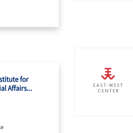
titute for
l Affairs...
ke