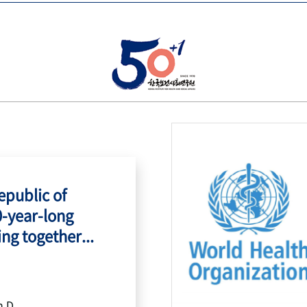
public of
0-year-long
ing together...
h.D.