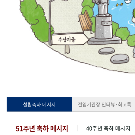
설립축하 메시지
전임기관장 인터뷰·회고록
51주년 축하 메시지
40주년 축하 메시지