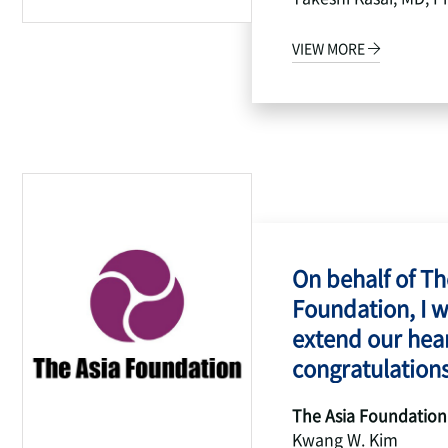
VIEW MORE
On behalf of Th
Foundation, I w
extend our hear
congratulations
The Asia Foundation
Kwang W. Kim