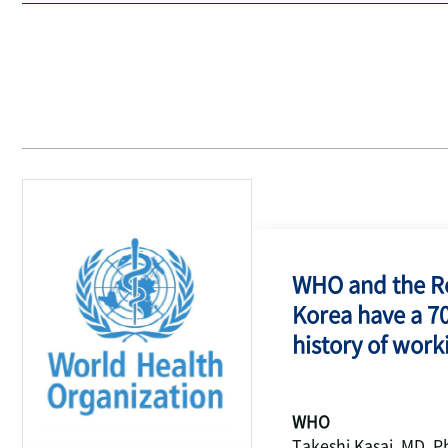
WHO and the Re
Korea have a 7
history of work
WHO
Takeshi Kasai, MD, P