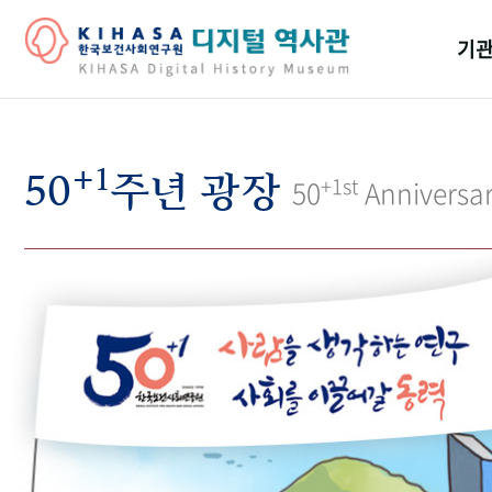
기관
걸어
+1
기관
50
주년 광장
+1st
50
Anniversa
역대
연구원