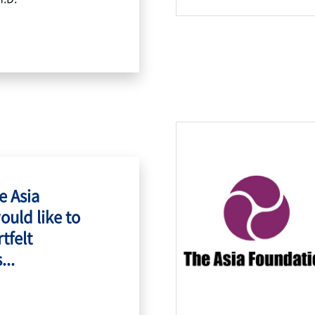
e Asia
ould like to
tfelt
...