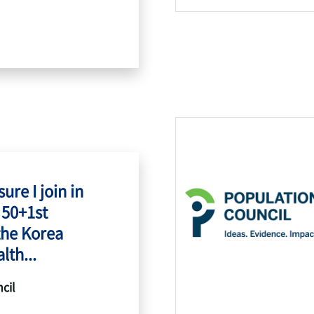
ure I join in
 50+1st
the Korea
lth...
cil