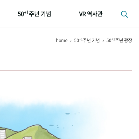
+1
50
주년 기념
VR 역사관
성과 50선
+1
+1
home
50
주년 기념
50
주년 광장
숫자로 보는 50년
+1
50
주년 광장
세계와 함께 한 KIHASA