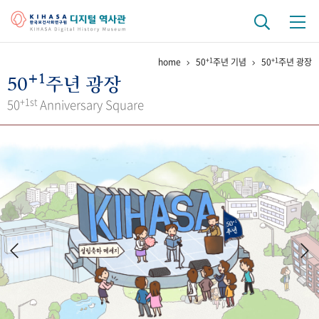
+1
+1
home
50
주년 기념
50
주년 광장
기관 역사
+1
50
주년 광장
걸어온 길
기관 변천사
역대 기관장
연구원 사람들
+1st
50
Anniversary Square
연구 역사
정책과 연구
키워드로 보는 연구 역사
연구자들
간행물 변천사
기록물 아카이브
사진 아카이브
문서 기록물
행정박물
영상 기록물
+1
50
주년 기념