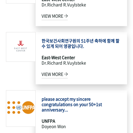
Dr.Richard R.Vuylsteke
VIEW MORE
한국보건사회연구원의 51주년 축하에 함께 할
수 있게 되어 영광입니다.
East-West Center
Dr.Richard R.Vuylsteke
VIEW MORE
please accept my sincere
congratulations on your 50+1st
anniversary...
UNFPA
Doyeon Won