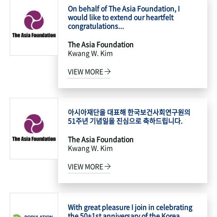
On behalf of The Asia Foundation, I
would like to extend our heartfelt
congratulations...
The Asia Foundation
Kwang W. Kim
VIEW MORE
아시아재단을 대표해 한국보건사회연구원의
51주년 기념일을 진심으로 축하드립니다.
The Asia Foundation
Kwang W. Kim
VIEW MORE
With great pleasure I join in celebrating
the 50+1st anniversary of the Korea