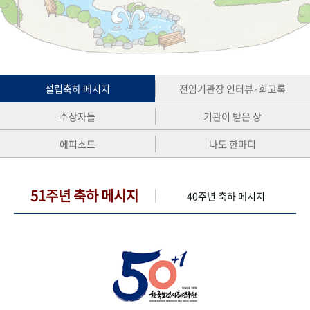
+1
성과 50선
숫자로 보는 50년
50
주년 광장
세계와 함께 한 KIHASA
VR 역사관
설립축하 메시지
전임기관장 인터뷰·회고록
수상자들
기관이 받은 상
에피소드
나도 한마디
51주년 축하 메시지
40주년 축하 메시지