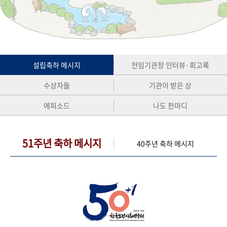
+1
성과 50선
숫자로 보는 50년
50
주년 광장
세계와 함께 한 KIHASA
VR 역사관
설립축하 메시지
전임기관장 인터뷰·회고록
수상자들
기관이 받은 상
에피소드
나도 한마디
51주년 축하 메시지
40주년 축하 메시지