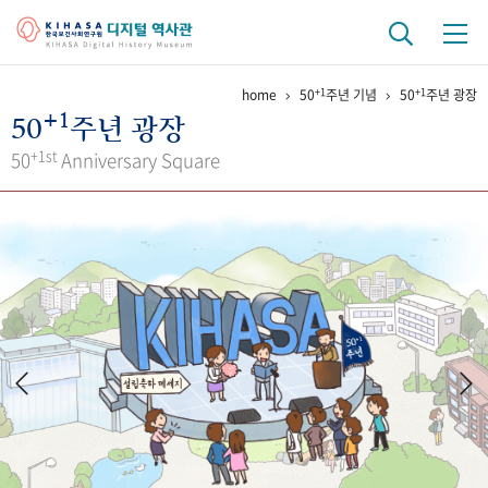
+1
+1
home
50
주년 기념
50
주년 광장
기관 역사
+1
50
주년 광장
걸어온 길
기관 변천사
역대 기관장
연구원 사람들
+1st
50
Anniversary Square
연구 역사
정책과 연구
키워드로 보는 연구 역사
연구자들
간행물 변천사
기록물 아카이브
사진 아카이브
문서 기록물
행정박물
영상 기록물
+1
50
주년 기념