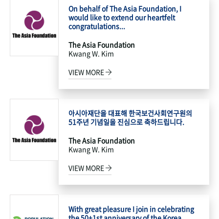
On behalf of The Asia Foundation, I
would like to extend our heartfelt
congratulations...
The Asia Foundation
Kwang W. Kim
VIEW MORE
아시아재단을 대표해 한국보건사회연구원의
51주년 기념일을 진심으로 축하드립니다.
The Asia Foundation
Kwang W. Kim
VIEW MORE
With great pleasure I join in celebrating
the 50+1st anniversary of the Korea