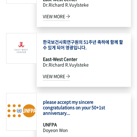
Dr.Richard R.Vuylsteke
VIEW MORE
한국보건사회연구원의 51주년 축하에 함께 할
수 있게 되어 영광입니다.
East-West Center
Dr.Richard R.Vuylsteke
VIEW MORE
please accept my sincere
congratulations on your 50+1st
anniversary...
UNFPA
Doyeon Won