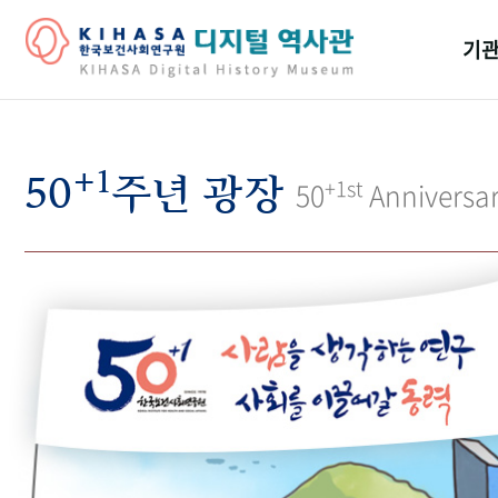
기관
걸어
+1
기관
50
주년 광장
+1st
50
Anniversa
역대
연구원