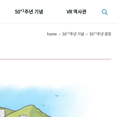
+1
50
주년 기념
VR 역사관
성과 50선
+1
+1
home
50
주년 기념
50
주년 광장
숫자로 보는 50년
+1
50
주년 광장
세계와 함께 한 KIHASA