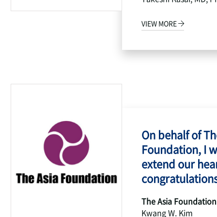
VIEW MORE
On behalf of Th
Foundation, I w
extend our hear
congratulations
The Asia Foundation
Kwang W. Kim