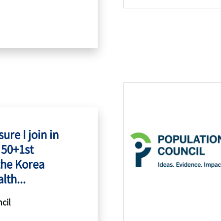
ure I join in
 50+1st
the Korea
lth...
cil