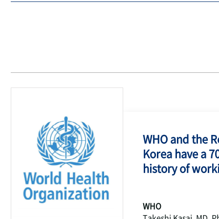
WHO and the Re
Korea have a 7
history of work
WHO
Takeshi Kasai, MD, P