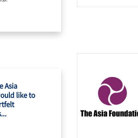
e Asia
ould like to
tfelt
...