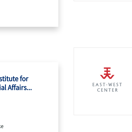
titute for
l Affairs...
ke