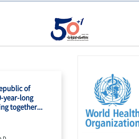
public of
0-year-long
ing together...
h.D.