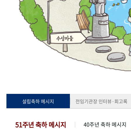
설립축하 메시지
전임기관장 인터뷰·회고록
51주년 축하 메시지
40주년 축하 메시지