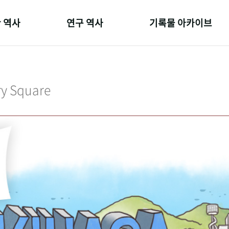
 역사
연구 역사
기록물 아카이브
온 길
정책과 연구
사진 아카이브
 변천사
키워드로 보는 연구 역사
문서 기록물
ry Square
 기관장
연구자들
행정박물
 사람들
간행물 변천사
영상 기록물