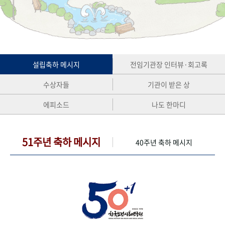
+1
성과 50선
숫자로 보는 50년
50
주년 광장
세계와 함께 한 KIHASA
VR 역사관
설립축하 메시지
전임기관장 인터뷰·회고록
수상자들
기관이 받은 상
에피소드
나도 한마디
51주년 축하 메시지
40주년 축하 메시지