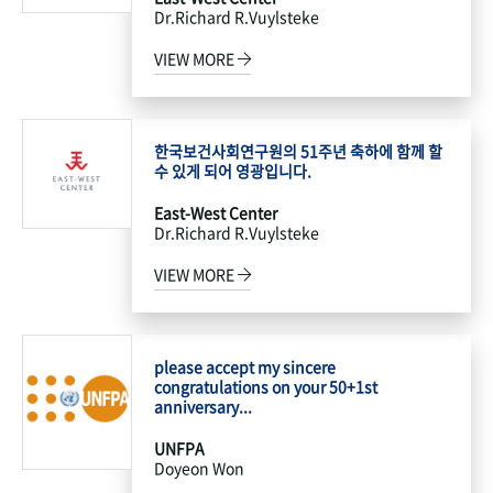
Dr.Richard R.Vuylsteke
VIEW MORE
한국보건사회연구원의 51주년 축하에 함께 할
수 있게 되어 영광입니다.
East-West Center
Dr.Richard R.Vuylsteke
VIEW MORE
please accept my sincere
congratulations on your 50+1st
anniversary...
UNFPA
Doyeon Won