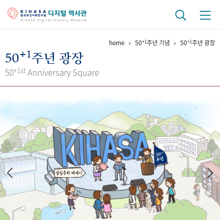
+1
+1
home
50
주년 기념
50
주년 광장
기관 역사
+1
50
주년 광장
걸어온 길
기관 변천사
역대 기관장
연구원 사람들
+1st
50
Anniversary Square
연구 역사
정책과 연구
키워드로 보는 연구 역사
연구자들
간행물 변천사
기록물 아카이브
사진 아카이브
문서 기록물
행정박물
영상 기록물
+1
50
주년 기념