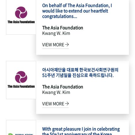
On behalf of The Asia Foundation, I
would like to extend our heartfelt
congratulations...
The Asia Foundation
Kwang W. Kim
VIEW MORE
아시아재단을 대표해 한국보건사회연구원의
51주년 기념일을 진심으로 축하드립니다.
The Asia Foundation
Kwang W. Kim
VIEW MORE
With great pleasure I join in celebrating
the 50+1st anniversary of the Korea