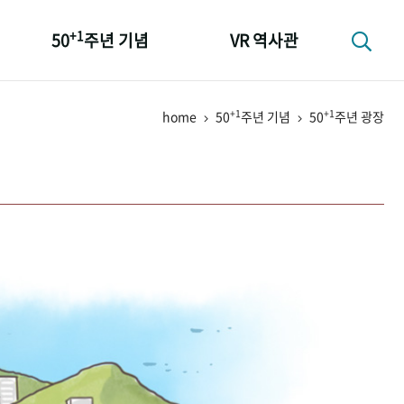
+1
50
주년 기념
VR 역사관
성과 50선
+1
+1
home
50
주년 기념
50
주년 광장
숫자로 보는 50년
+1
50
주년 광장
세계와 함께 한 KIHASA