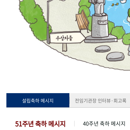
설립축하 메시지
전임기관장 인터뷰·회고록
51주년 축하 메시지
40주년 축하 메시지