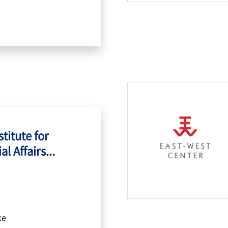
titute for
l Affairs...
ke