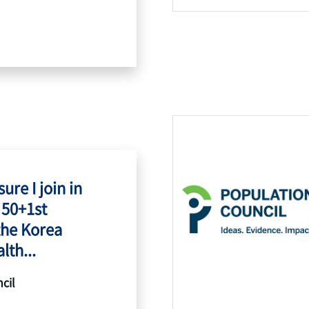
ure I join in
 50+1st
the Korea
lth...
cil