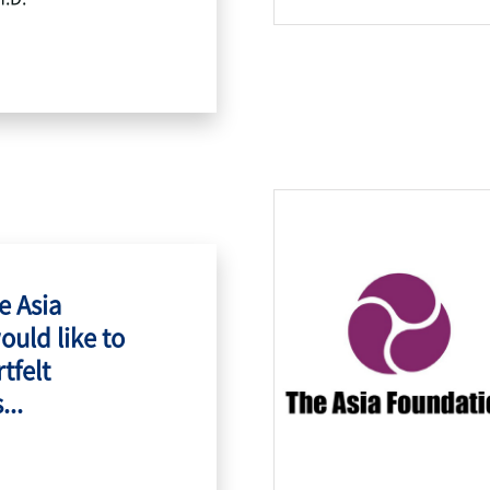
e Asia
ould like to
tfelt
...