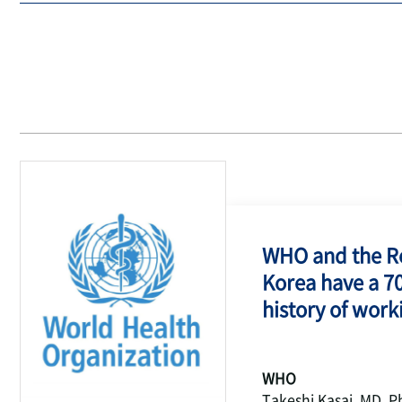
WHO and the Re
Korea have a 7
history of work
WHO
Takeshi Kasai, MD, P