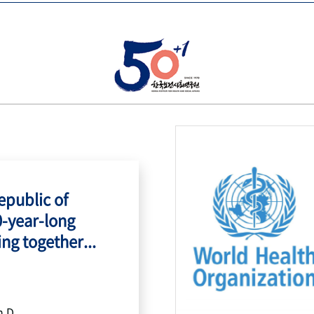
public of
0-year-long
ing together...
h.D.