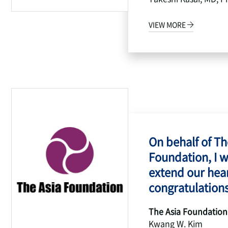
VIEW MORE
On behalf of Th
Foundation, I w
extend our hear
congratulations
The Asia Foundation
Kwang W. Kim