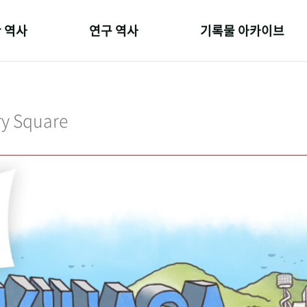
 역사
연구 역사
기록물 아카이브
온 길
정책과 연구
사진 아카이브
 변천사
키워드로 보는 연구 역사
문서 기록물
ry Square
 기관장
연구자들
행정박물
 사람들
간행물 변천사
영상 기록물