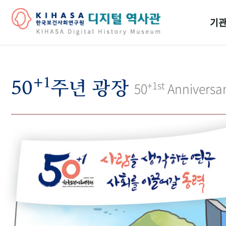
기관
걸어
+1
기관
50
주년 광장
+1st
50
Anniversa
역대
연구원