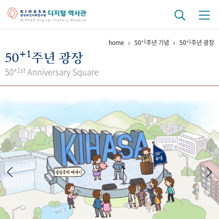
+1
+1
home
50
주년 기념
50
주년 광장
기관 역사
+1
50
주년 광장
걸어온 길
기관 변천사
역대 기관장
연구원 사람들
+1st
50
Anniversary Square
연구 역사
정책과 연구
키워드로 보는 연구 역사
연구자들
간행물 변천사
기록물 아카이브
사진 아카이브
문서 기록물
행정박물
영상 기록물
+1
50
주년 기념