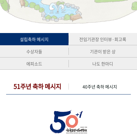
+1
성과 50선
숫자로 보는 50년
50
주년 광장
세계와 함께 한 KIHASA
VR 역사관
설립축하 메시지
전임기관장 인터뷰·회고록
수상자들
기관이 받은 상
에피소드
나도 한마디
51주년 축하 메시지
40주년 축하 메시지