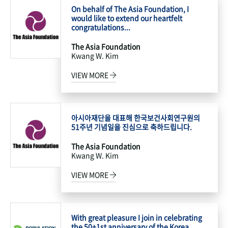
On behalf of The Asia Foundation, I
would like to extend our heartfelt
congratulations...
The Asia Foundation
Kwang W. Kim
VIEW MORE
아시아재단을 대표해 한국보건사회연구원의
51주년 기념일을 진심으로 축하드립니다.
The Asia Foundation
Kwang W. Kim
VIEW MORE
With great pleasure I join in celebrating
the 50+1st anniversary of the Korea