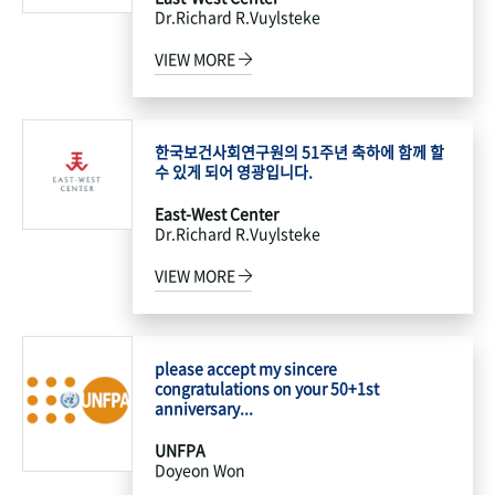
Dr.Richard R.Vuylsteke
VIEW MORE
한국보건사회연구원의 51주년 축하에 함께 할
수 있게 되어 영광입니다.
East-West Center
Dr.Richard R.Vuylsteke
VIEW MORE
please accept my sincere
congratulations on your 50+1st
anniversary...
UNFPA
Doyeon Won