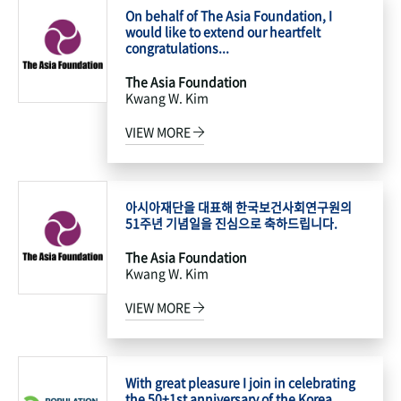
On behalf of The Asia Foundation, I
would like to extend our heartfelt
congratulations...
The Asia Foundation
Kwang W. Kim
VIEW MORE
아시아재단을 대표해 한국보건사회연구원의
51주년 기념일을 진심으로 축하드립니다.
The Asia Foundation
Kwang W. Kim
VIEW MORE
With great pleasure I join in celebrating
the 50+1st anniversary of the Korea