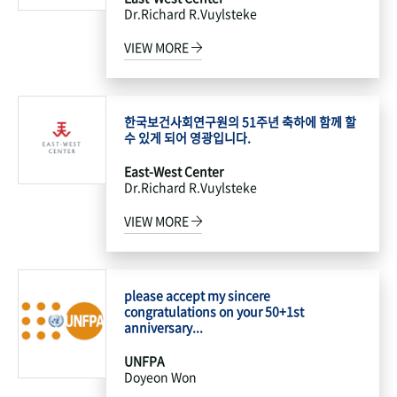
Dr.Richard R.Vuylsteke
VIEW MORE
한국보건사회연구원의 51주년 축하에 함께 할
수 있게 되어 영광입니다.
East-West Center
Dr.Richard R.Vuylsteke
VIEW MORE
please accept my sincere
congratulations on your 50+1st
anniversary...
UNFPA
Doyeon Won