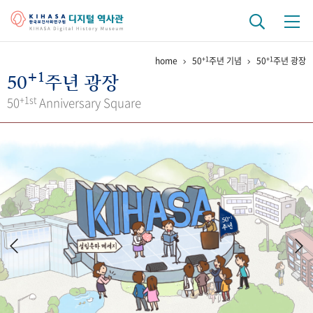
+1
+1
home
50
주년 기념
50
주년 광장
기관 역사
+1
50
주년 광장
걸어온 길
기관 변천사
역대 기관장
연구원 사람들
+1st
50
Anniversary Square
연구 역사
정책과 연구
키워드로 보는 연구 역사
연구자들
간행물 변천사
기록물 아카이브
사진 아카이브
문서 기록물
행정박물
영상 기록물
+1
50
주년 기념