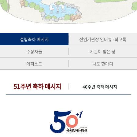
+1
성과 50선
숫자로 보는 50년
50
주년 광장
세계와 함께 한 KIHASA
VR 역사관
설립축하 메시지
전임기관장 인터뷰·회고록
수상자들
기관이 받은 상
에피소드
나도 한마디
51주년 축하 메시지
40주년 축하 메시지