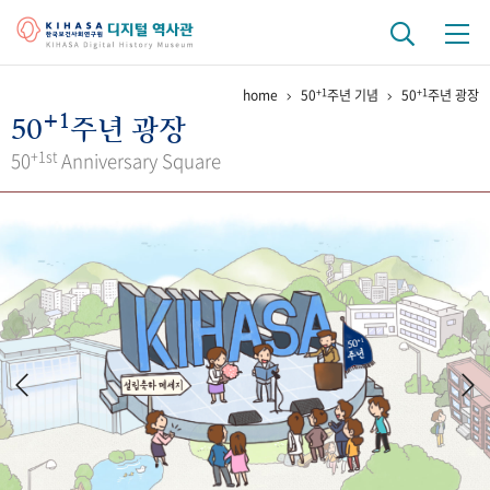
+1
+1
home
50
주년 기념
50
주년 광장
기관 역사
+1
50
주년 광장
걸어온 길
기관 변천사
역대 기관장
연구원 사람들
+1st
50
Anniversary Square
연구 역사
정책과 연구
키워드로 보는 연구 역사
연구자들
간행물 변천사
기록물 아카이브
사진 아카이브
문서 기록물
행정박물
영상 기록물
+1
50
주년 기념