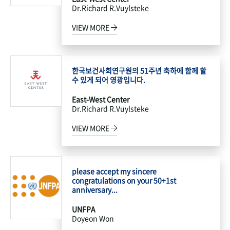
Dr.Richard R.Vuylsteke
VIEW MORE
한국보건사회연구원의 51주년 축하에 함께 할
수 있게 되어 영광입니다.
East-West Center
Dr.Richard R.Vuylsteke
VIEW MORE
please accept my sincere
congratulations on your 50+1st
anniversary...
UNFPA
Doyeon Won