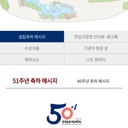
+1
성과 50선
숫자로 보는 50년
50
주년 광장
세계와 함께 한 KIHASA
VR 역사관
설립축하 메시지
전임기관장 인터뷰·회고록
수상자들
기관이 받은 상
에피소드
나도 한마디
51주년 축하 메시지
40주년 축하 메시지