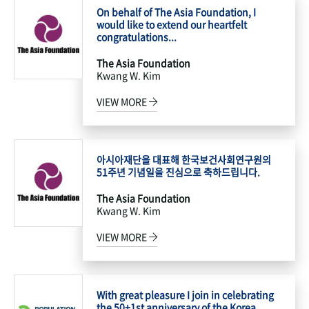
On behalf of The Asia Foundation, I
would like to extend our heartfelt
congratulations...
The Asia Foundation
Kwang W. Kim
VIEW MORE
아시아재단을 대표해 한국보건사회연구원의
51주년 기념일을 진심으로 축하드립니다.
The Asia Foundation
Kwang W. Kim
VIEW MORE
With great pleasure I join in celebrating
the 50+1st anniversary of the Korea