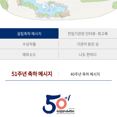
+1
성과 50선
숫자로 보는 50년
50
주년 광장
세계와 함께 한 KIHASA
VR 역사관
설립축하 메시지
전임기관장 인터뷰·회고록
수상자들
기관이 받은 상
에피소드
나도 한마디
51주년 축하 메시지
40주년 축하 메시지