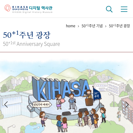
+1
+1
home
50
주년 기념
50
주년 광장
기관 역사
+1
50
주년 광장
걸어온 길
기관 변천사
역대 기관장
연구원 사람들
+1st
50
Anniversary Square
연구 역사
정책과 연구
키워드로 보는 연구 역사
연구자들
간행물 변천사
기록물 아카이브
사진 아카이브
문서 기록물
행정박물
영상 기록물
+1
50
주년 기념