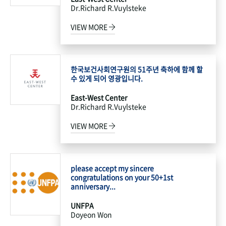
Dr.Richard R.Vuylsteke
VIEW MORE
한국보건사회연구원의 51주년 축하에 함께 할
수 있게 되어 영광입니다.
East-West Center
Dr.Richard R.Vuylsteke
VIEW MORE
please accept my sincere
congratulations on your 50+1st
anniversary...
UNFPA
Doyeon Won