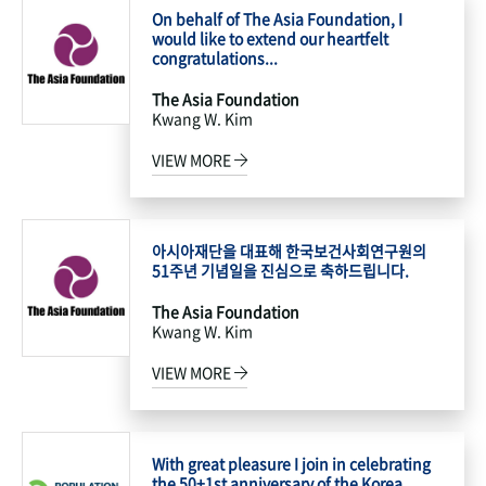
On behalf of The Asia Foundation, I
would like to extend our heartfelt
congratulations...
The Asia Foundation
Kwang W. Kim
VIEW MORE
아시아재단을 대표해 한국보건사회연구원의
51주년 기념일을 진심으로 축하드립니다.
The Asia Foundation
Kwang W. Kim
VIEW MORE
With great pleasure I join in celebrating
the 50+1st anniversary of the Korea