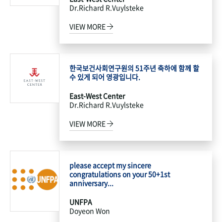
Dr.Richard R.Vuylsteke
VIEW MORE
한국보건사회연구원의 51주년 축하에 함께 할
수 있게 되어 영광입니다.
East-West Center
Dr.Richard R.Vuylsteke
VIEW MORE
please accept my sincere
congratulations on your 50+1st
anniversary...
UNFPA
Doyeon Won