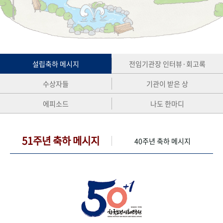
+1
성과 50선
숫자로 보는 50년
50
주년 광장
세계와 함께 한 KIHASA
VR 역사관
설립축하 메시지
전임기관장 인터뷰·회고록
수상자들
기관이 받은 상
에피소드
나도 한마디
51주년 축하 메시지
40주년 축하 메시지