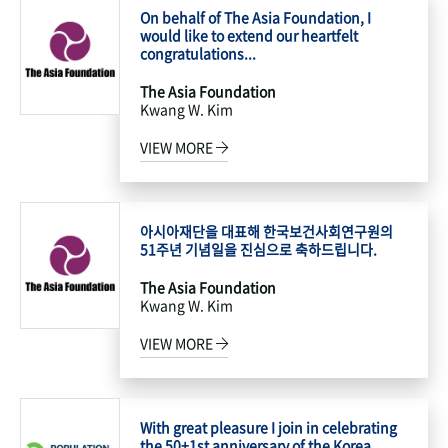
On behalf of The Asia Foundation, I
would like to extend our heartfelt
congratulations...
The Asia Foundation
Kwang W. Kim
VIEW MORE
아시아재단을 대표해 한국보건사회연구원의
51주년 기념일을 진심으로 축하드립니다.
The Asia Foundation
Kwang W. Kim
VIEW MORE
With great pleasure I join in celebrating
the 50+1st anniversary of the Korea