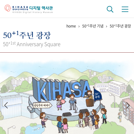
+1
+1
home
50
주년 기념
50
주년 광장
기관 역사
+1
50
주년 광장
걸어온 길
기관 변천사
역대 기관장
연구원 사람들
+1st
50
Anniversary Square
연구 역사
정책과 연구
키워드로 보는 연구 역사
연구자들
간행물 변천사
기록물 아카이브
사진 아카이브
문서 기록물
행정박물
영상 기록물
+1
50
주년 기념