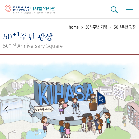
+1
+1
home
50
주년 기념
50
주년 광장
기관 역사
+1
50
주년 광장
걸어온 길
기관 변천사
역대 기관장
연구원 사람들
+1st
50
Anniversary Square
연구 역사
정책과 연구
키워드로 보는 연구 역사
연구자들
간행물 변천사
기록물 아카이브
사진 아카이브
문서 기록물
행정박물
영상 기록물
+1
50
주년 기념