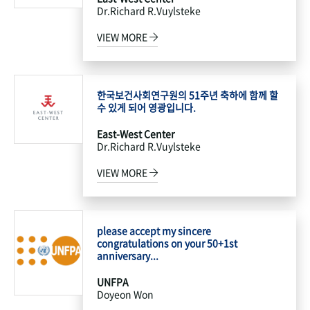
Dr.Richard R.Vuylsteke
VIEW MORE
한국보건사회연구원의 51주년 축하에 함께 할
수 있게 되어 영광입니다.
East-West Center
Dr.Richard R.Vuylsteke
VIEW MORE
please accept my sincere
congratulations on your 50+1st
anniversary...
UNFPA
Doyeon Won