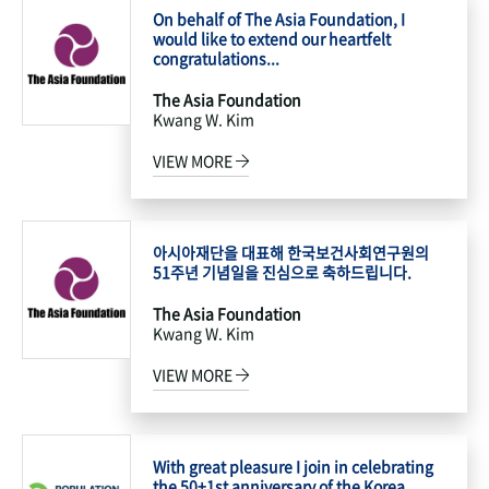
On behalf of The Asia Foundation, I
would like to extend our heartfelt
congratulations...
The Asia Foundation
Kwang W. Kim
VIEW MORE
아시아재단을 대표해 한국보건사회연구원의
51주년 기념일을 진심으로 축하드립니다.
The Asia Foundation
Kwang W. Kim
VIEW MORE
With great pleasure I join in celebrating
the 50+1st anniversary of the Korea