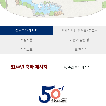
+1
성과 50선
숫자로 보는 50년
50
주년 광장
세계와 함께 한 KIHASA
VR 역사관
설립축하 메시지
전임기관장 인터뷰·회고록
수상자들
기관이 받은 상
에피소드
나도 한마디
51주년 축하 메시지
40주년 축하 메시지