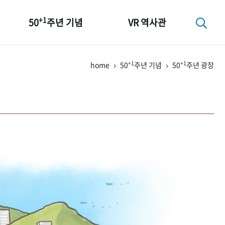
+1
50
주년 기념
VR 역사관
성과 50선
+1
+1
home
50
주년 기념
50
주년 광장
숫자로 보는 50년
+1
50
주년 광장
세계와 함께 한 KIHASA