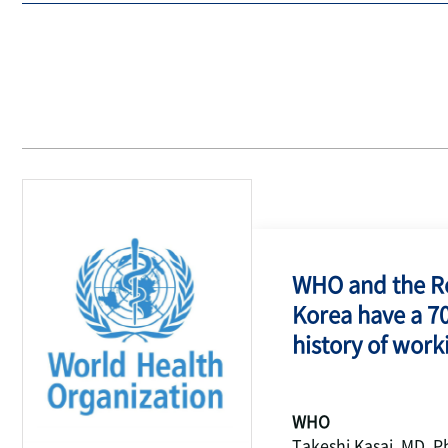
WHO and the Re
Korea have a 7
history of work
WHO
Takeshi Kasai, MD, P