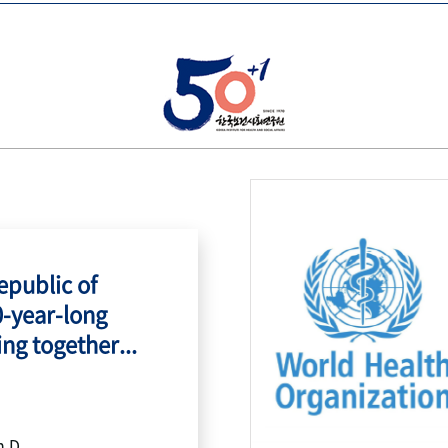
public of
0-year-long
ing together...
h.D.