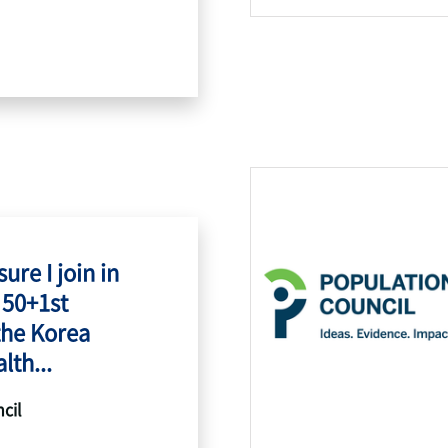
ure I join in
 50+1st
the Korea
lth...
cil