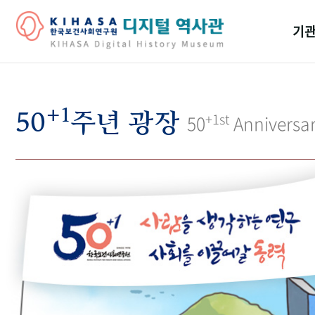
기관
걸어
+1
기관
50
주년 광장
+1st
50
Anniversa
역대
연구원