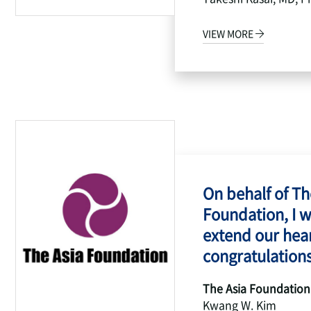
VIEW MORE
On behalf of Th
Foundation, I w
extend our hear
congratulations
The Asia Foundation
Kwang W. Kim