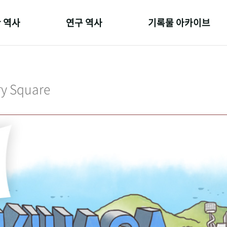
 역사
연구 역사
기록물 아카이브
온 길
정책과 연구
사진 아카이브
 변천사
키워드로 보는 연구 역사
문서 기록물
ry Square
 기관장
연구자들
행정박물
 사람들
간행물 변천사
영상 기록물