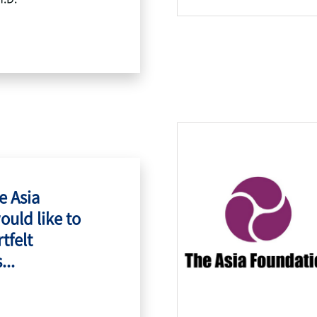
e Asia
ould like to
tfelt
...