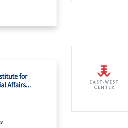
titute for
l Affairs...
ke