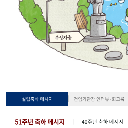
설립축하 메시지
전임기관장 인터뷰·회고록
51주년 축하 메시지
40주년 축하 메시지