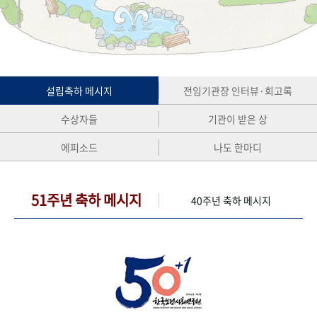
+1
성과 50선
숫자로 보는 50년
50
주년 광장
세계와 함께 한 KIHASA
VR 역사관
설립축하 메시지
전임기관장 인터뷰·회고록
수상자들
기관이 받은 상
에피소드
나도 한마디
51주년 축하 메시지
40주년 축하 메시지