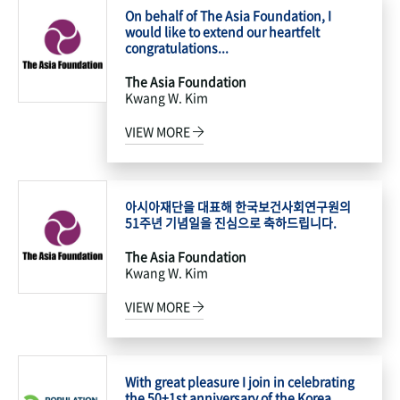
On behalf of The Asia Foundation, I
would like to extend our heartfelt
congratulations...
The Asia Foundation
Kwang W. Kim
VIEW MORE
아시아재단을 대표해 한국보건사회연구원의
51주년 기념일을 진심으로 축하드립니다.
The Asia Foundation
Kwang W. Kim
VIEW MORE
With great pleasure I join in celebrating
the 50+1st anniversary of the Korea