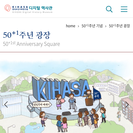
+1
+1
home
50
주년 기념
50
주년 광장
기관 역사
+1
50
주년 광장
걸어온 길
기관 변천사
역대 기관장
연구원 사람들
+1st
50
Anniversary Square
연구 역사
정책과 연구
키워드로 보는 연구 역사
연구자들
간행물 변천사
기록물 아카이브
사진 아카이브
문서 기록물
행정박물
영상 기록물
+1
50
주년 기념