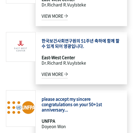
Dr.Richard R.Vuylsteke
VIEW MORE
한국보건사회연구원의 51주년 축하에 함께 할
수 있게 되어 영광입니다.
East-West Center
Dr.Richard R.Vuylsteke
VIEW MORE
please accept my sincere
congratulations on your 50+1st
anniversary...
UNFPA
Doyeon Won