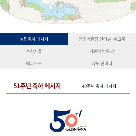
+1
성과 50선
숫자로 보는 50년
50
주년 광장
세계와 함께 한 KIHASA
VR 역사관
설립축하 메시지
전임기관장 인터뷰·회고록
수상자들
기관이 받은 상
에피소드
나도 한마디
51주년 축하 메시지
40주년 축하 메시지