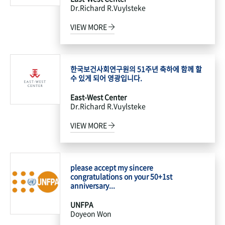
Dr.Richard R.Vuylsteke
VIEW MORE
한국보건사회연구원의 51주년 축하에 함께 할
수 있게 되어 영광입니다.
East-West Center
Dr.Richard R.Vuylsteke
VIEW MORE
please accept my sincere
congratulations on your 50+1st
anniversary...
UNFPA
Doyeon Won