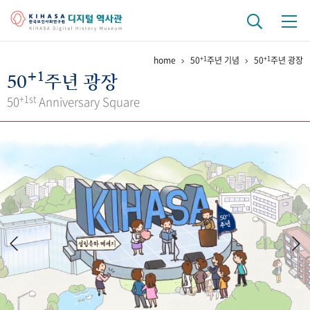
+1
+1
home
50
주년 기념
50
주년 광장
기관 역사
+1
50
주년 광장
걸어온 길
기관 변천사
역대 기관장
연구원 사람들
+1st
50
Anniversary Square
연구 역사
정책과 연구
키워드로 보는 연구 역사
연구자들
간행물 변천사
기록물 아카이브
사진 아카이브
문서 기록물
행정박물
영상 기록물
+1
50
주년 기념