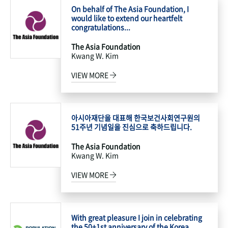
On behalf of The Asia Foundation, I
would like to extend our heartfelt
congratulations...
The Asia Foundation
Kwang W. Kim
VIEW MORE
아시아재단을 대표해 한국보건사회연구원의
51주년 기념일을 진심으로 축하드립니다.
The Asia Foundation
Kwang W. Kim
VIEW MORE
With great pleasure I join in celebrating
the 50+1st anniversary of the Korea