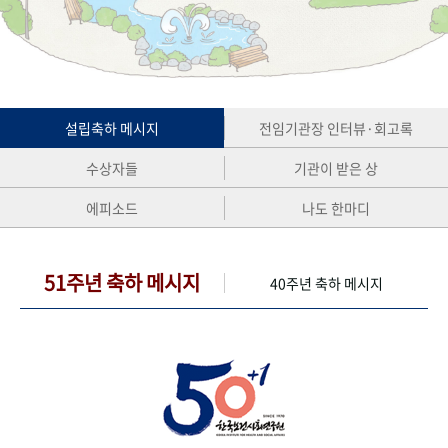
+1
성과 50선
숫자로 보는 50년
50
주년 광장
세계와 함께 한 KIHASA
VR 역사관
설립축하 메시지
전임기관장 인터뷰·회고록
수상자들
기관이 받은 상
에피소드
나도 한마디
51주년 축하 메시지
40주년 축하 메시지