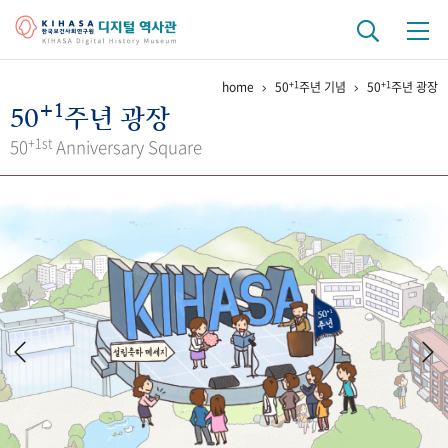
+1
+1
home
50
주년 기념
50
주년 광장
기관 역사
+1
50
주년 광장
걸어온 길
기관 변천사
역대 기관장
연구원 사람들
+1st
50
Anniversary Square
연구 역사
정책과 연구
키워드로 보는 연구 역사
연구자들
간행물 변천사
기록물 아카이브
사진 아카이브
문서 기록물
행정박물
영상 기록물
+1
50
주년 기념