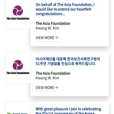
On behalf of The Asia Foundation, I
would like to extend our heartfelt
congratulations...
The Asia Foundation
Kwang W. Kim
VIEW MORE
아시아재단을 대표해 한국보건사회연구원의
51주년 기념일을 진심으로 축하드립니다.
The Asia Foundation
Kwang W. Kim
VIEW MORE
With great pleasure I join in celebrating
the 50+1st anniversary of the Korea