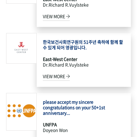
Dr.Richard R.Vuylsteke
VIEW MORE
한국보건사회연구원의 51주년 축하에 함께 할
수 있게 되어 영광입니다.
East-West Center
Dr.Richard R.Vuylsteke
VIEW MORE
please accept my sincere
congratulations on your 50+1st
anniversary...
UNFPA
Doyeon Won