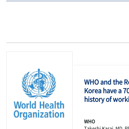
WHO and the Re
Korea have a 7
history of work
WHO
Takeshi Kasai, MD, P