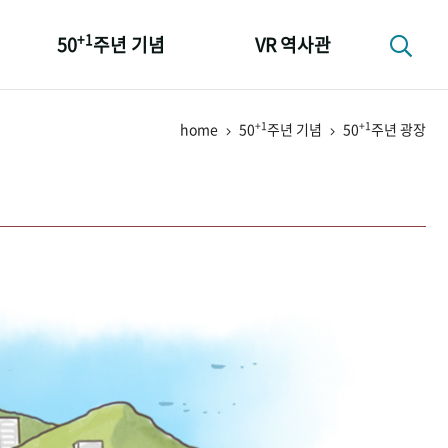
+1
50
주년 기념
VR 역사관
성과 50선
+1
+1
home
50
주년 기념
50
주년 광장
숫자로 보는 50년
+1
50
주년 광장
세계와 함께 한 KIHASA