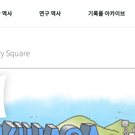
 역사
연구 역사
기록물 아카이브
온 길
정책과 연구
사진 아카이브
 변천사
키워드로 보는 연구 역사
문서 기록물
ry Square
 기관장
연구자들
행정박물
 사람들
간행물 변천사
영상 기록물