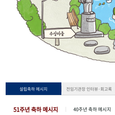
설립축하 메시지
전임기관장 인터뷰·회고록
51주년 축하 메시지
40주년 축하 메시지