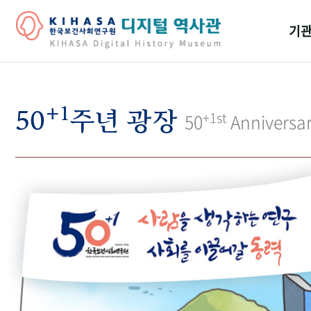
기관
걸어
+1
기관
50
주년 광장
+1st
50
Anniversa
역대
연구원