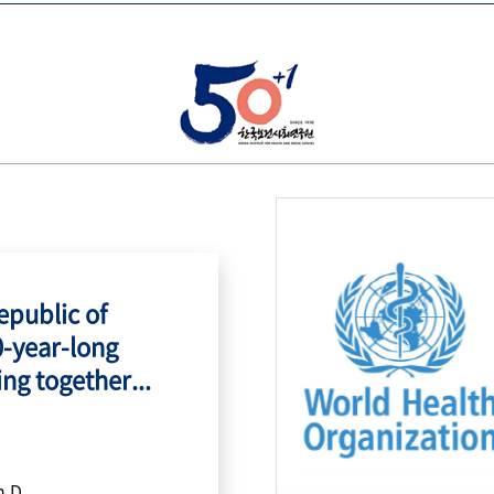
public of
0-year-long
ing together...
h.D.