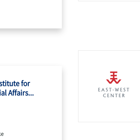
titute for
l Affairs...
ke