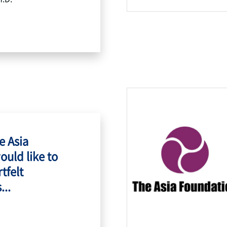
e Asia
ould like to
tfelt
...