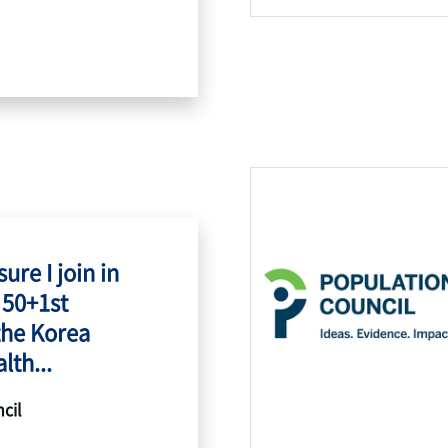
ure I join in
 50+1st
the Korea
lth...
cil