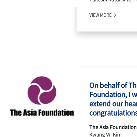
VIEW MORE
On behalf of Th
Foundation, I w
extend our hear
congratulations
The Asia Foundation
Kwang W. Kim