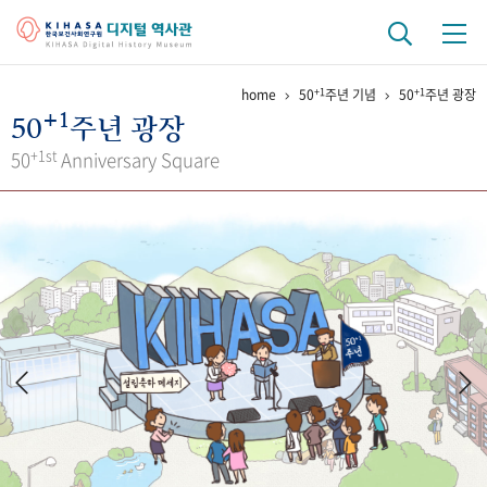
+1
+1
home
50
주년 기념
50
주년 광장
기관 역사
+1
50
주년 광장
걸어온 길
기관 변천사
역대 기관장
연구원 사람들
+1st
50
Anniversary Square
연구 역사
정책과 연구
키워드로 보는 연구 역사
연구자들
간행물 변천사
기록물 아카이브
사진 아카이브
문서 기록물
행정박물
영상 기록물
+1
50
주년 기념