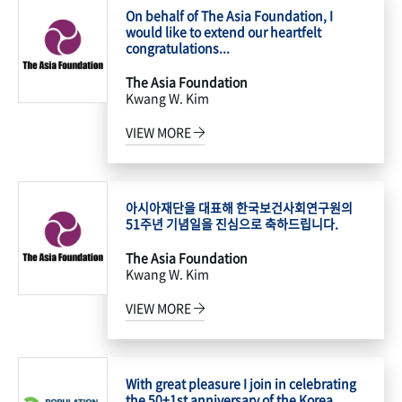
On behalf of The Asia Foundation, I
would like to extend our heartfelt
congratulations...
The Asia Foundation
Kwang W. Kim
VIEW MORE
아시아재단을 대표해 한국보건사회연구원의
51주년 기념일을 진심으로 축하드립니다.
The Asia Foundation
Kwang W. Kim
VIEW MORE
With great pleasure I join in celebrating
the 50+1st anniversary of the Korea