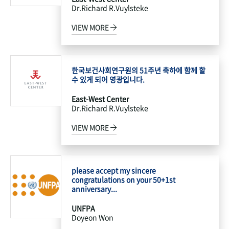
Dr.Richard R.Vuylsteke
VIEW MORE
한국보건사회연구원의 51주년 축하에 함께 할
수 있게 되어 영광입니다.
East-West Center
Dr.Richard R.Vuylsteke
VIEW MORE
please accept my sincere
congratulations on your 50+1st
anniversary...
UNFPA
Doyeon Won