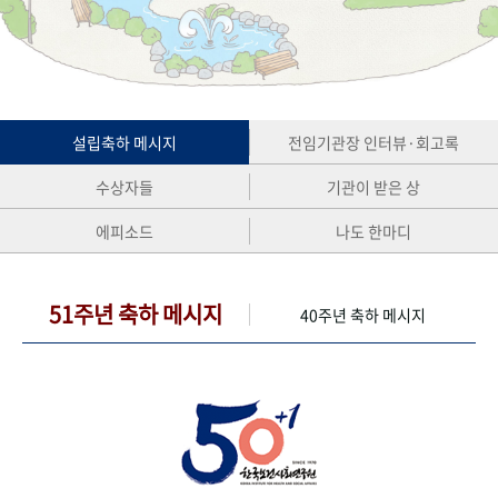
+1
성과 50선
숫자로 보는 50년
50
주년 광장
세계와 함께 한 KIHASA
VR 역사관
설립축하 메시지
전임기관장 인터뷰·회고록
수상자들
기관이 받은 상
에피소드
나도 한마디
51주년 축하 메시지
40주년 축하 메시지