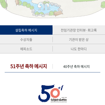
+1
성과 50선
숫자로 보는 50년
50
주년 광장
세계와 함께 한 KIHASA
VR 역사관
설립축하 메시지
전임기관장 인터뷰·회고록
수상자들
기관이 받은 상
에피소드
나도 한마디
51주년 축하 메시지
40주년 축하 메시지