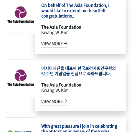
On behalf of The Asia Foundation, I
would like to extend our heartfelt
congratulations...
The Asia Foundation
Kwang W. Kim
VIEW MORE
아시아재단을 대표해 한국보건사회연구원의
51주년 기념일을 진심으로 축하드립니다.
The Asia Foundation
Kwang W. Kim
VIEW MORE
With great pleasure I join in celebrating
the 50+1st anniversary of the Korea