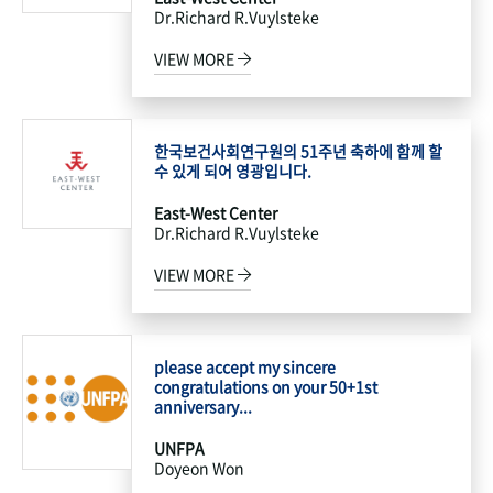
Dr.Richard R.Vuylsteke
VIEW MORE
한국보건사회연구원의 51주년 축하에 함께 할
수 있게 되어 영광입니다.
East-West Center
Dr.Richard R.Vuylsteke
VIEW MORE
please accept my sincere
congratulations on your 50+1st
anniversary...
UNFPA
Doyeon Won