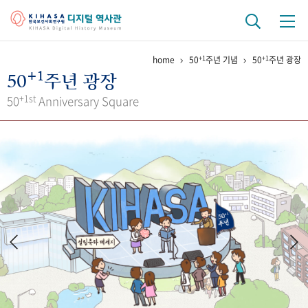
+1
+1
home
50
주년 기념
50
주년 광장
기관 역사
+1
50
주년 광장
걸어온 길
기관 변천사
역대 기관장
연구원 사람들
+1st
50
Anniversary Square
연구 역사
정책과 연구
키워드로 보는 연구 역사
연구자들
간행물 변천사
기록물 아카이브
사진 아카이브
문서 기록물
행정박물
영상 기록물
+1
50
주년 기념