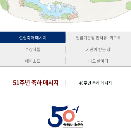
+1
성과 50선
숫자로 보는 50년
50
주년 광장
세계와 함께 한 KIHASA
VR 역사관
설립축하 메시지
전임기관장 인터뷰·회고록
수상자들
기관이 받은 상
에피소드
나도 한마디
51주년 축하 메시지
40주년 축하 메시지