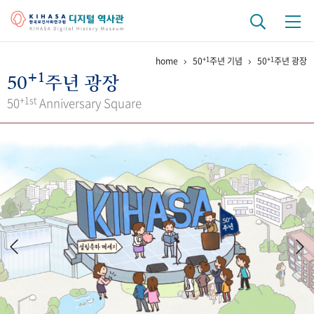
+1
+1
home
50
주년 기념
50
주년 광장
기관 역사
+1
50
주년 광장
걸어온 길
기관 변천사
역대 기관장
연구원 사람들
+1st
50
Anniversary Square
연구 역사
정책과 연구
키워드로 보는 연구 역사
연구자들
간행물 변천사
기록물 아카이브
사진 아카이브
문서 기록물
행정박물
영상 기록물
+1
50
주년 기념