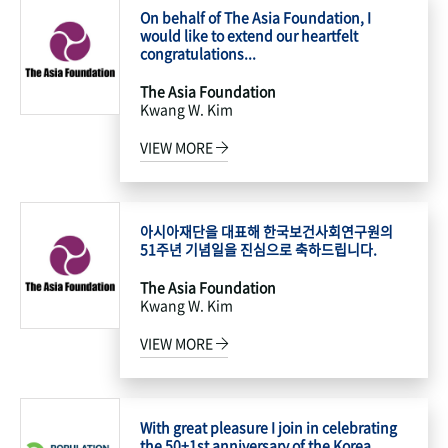
On behalf of The Asia Foundation, I
would like to extend our heartfelt
congratulations...
The Asia Foundation
Kwang W. Kim
VIEW MORE
아시아재단을 대표해 한국보건사회연구원의
51주년 기념일을 진심으로 축하드립니다.
The Asia Foundation
Kwang W. Kim
VIEW MORE
With great pleasure I join in celebrating
the 50+1st anniversary of the Korea