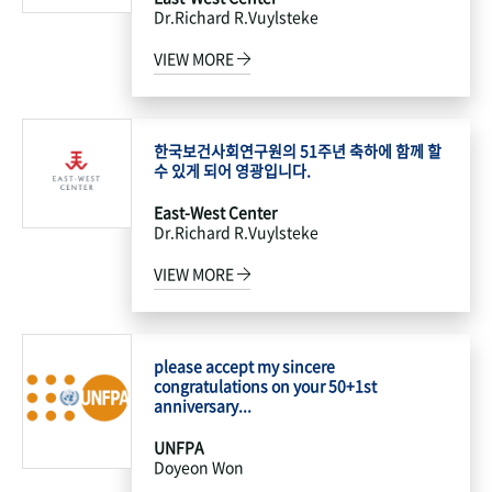
Dr.Richard R.Vuylsteke
VIEW MORE
한국보건사회연구원의 51주년 축하에 함께 할
수 있게 되어 영광입니다.
East-West Center
Dr.Richard R.Vuylsteke
VIEW MORE
please accept my sincere
congratulations on your 50+1st
anniversary...
UNFPA
Doyeon Won