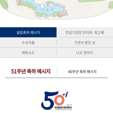
+1
성과 50선
숫자로 보는 50년
50
주년 광장
세계와 함께 한 KIHASA
VR 역사관
설립축하 메시지
전임기관장 인터뷰·회고록
수상자들
기관이 받은 상
에피소드
나도 한마디
51주년 축하 메시지
40주년 축하 메시지