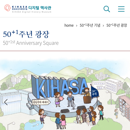
+1
+1
home
50
주년 기념
50
주년 광장
기관 역사
+1
50
주년 광장
걸어온 길
기관 변천사
역대 기관장
연구원 사람들
+1st
50
Anniversary Square
연구 역사
정책과 연구
키워드로 보는 연구 역사
연구자들
간행물 변천사
기록물 아카이브
사진 아카이브
문서 기록물
행정박물
영상 기록물
+1
50
주년 기념