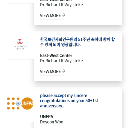
Dr.Richard R.Vuylsteke
VIEW MORE
한국보건사회연구원의 51주년 축하에 함께 할
수 있게 되어 영광입니다.
East-West Center
Dr.Richard R.Vuylsteke
VIEW MORE
please accept my sincere
congratulations on your 50+1st
anniversary...
UNFPA
Doyeon Won