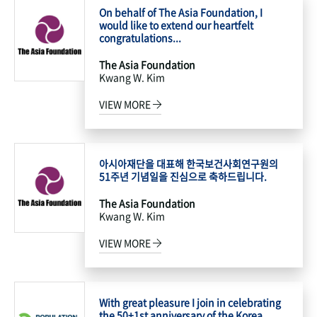
On behalf of The Asia Foundation, I
would like to extend our heartfelt
congratulations...
The Asia Foundation
Kwang W. Kim
VIEW MORE
아시아재단을 대표해 한국보건사회연구원의
51주년 기념일을 진심으로 축하드립니다.
The Asia Foundation
Kwang W. Kim
VIEW MORE
With great pleasure I join in celebrating
the 50+1st anniversary of the Korea