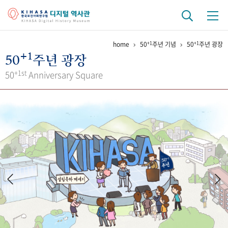
+1
+1
home
50
주년 기념
50
주년 광장
기관 역사
+1
50
주년 광장
걸어온 길
기관 변천사
역대 기관장
연구원 사람들
+1st
50
Anniversary Square
연구 역사
정책과 연구
키워드로 보는 연구 역사
연구자들
간행물 변천사
기록물 아카이브
사진 아카이브
문서 기록물
행정박물
영상 기록물
+1
50
주년 기념