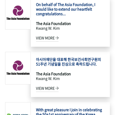
On behalf of The Asia Foundation, I
would like to extend our heartfelt
congratulations...
The Asia Foundation
Kwang W. Kim
VIEW MORE
아시아재단을 대표해 한국보건사회연구원의
51주년 기념일을 진심으로 축하드립니다.
The Asia Foundation
Kwang W. Kim
VIEW MORE
With great pleasure I join in celebrating
the 50+1st anniversary of the Korea