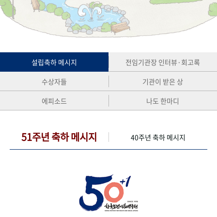
+1
성과 50선
숫자로 보는 50년
50
주년 광장
세계와 함께 한 KIHASA
VR 역사관
설립축하 메시지
전임기관장 인터뷰·회고록
수상자들
기관이 받은 상
에피소드
나도 한마디
51주년 축하 메시지
40주년 축하 메시지