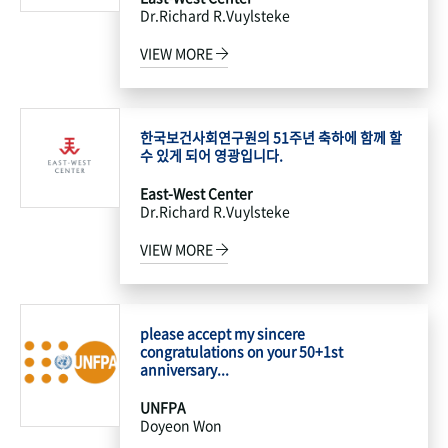
Dr.Richard R.Vuylsteke
VIEW MORE
한국보건사회연구원의 51주년 축하에 함께 할
수 있게 되어 영광입니다.
East-West Center
Dr.Richard R.Vuylsteke
VIEW MORE
please accept my sincere
congratulations on your 50+1st
anniversary...
UNFPA
Doyeon Won