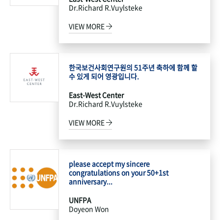
Dr.Richard R.Vuylsteke
VIEW MORE
한국보건사회연구원의 51주년 축하에 함께 할
수 있게 되어 영광입니다.
East-West Center
Dr.Richard R.Vuylsteke
VIEW MORE
please accept my sincere
congratulations on your 50+1st
anniversary...
UNFPA
Doyeon Won