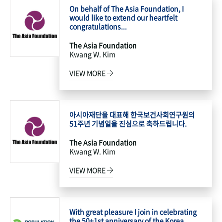
On behalf of The Asia Foundation, I
would like to extend our heartfelt
congratulations...
The Asia Foundation
Kwang W. Kim
VIEW MORE
아시아재단을 대표해 한국보건사회연구원의
51주년 기념일을 진심으로 축하드립니다.
The Asia Foundation
Kwang W. Kim
VIEW MORE
With great pleasure I join in celebrating
the 50+1st anniversary of the Korea