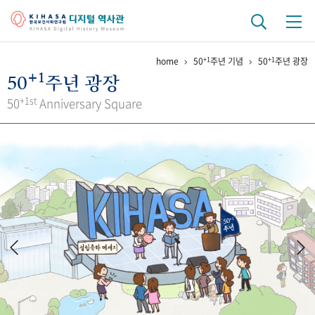
+1
+1
home
50
주년 기념
50
주년 광장
기관 역사
+1
50
주년 광장
걸어온 길
기관 변천사
역대 기관장
연구원 사람들
+1st
50
Anniversary Square
연구 역사
정책과 연구
키워드로 보는 연구 역사
연구자들
간행물 변천사
기록물 아카이브
사진 아카이브
문서 기록물
행정박물
영상 기록물
+1
50
주년 기념