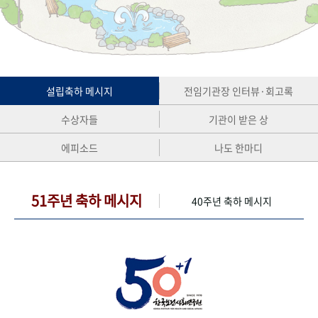
+1
성과 50선
숫자로 보는 50년
50
주년 광장
세계와 함께 한 KIHASA
VR 역사관
설립축하 메시지
전임기관장 인터뷰·회고록
수상자들
기관이 받은 상
에피소드
나도 한마디
51주년 축하 메시지
40주년 축하 메시지