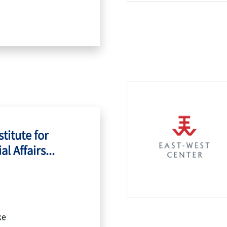
titute for
l Affairs...
ke