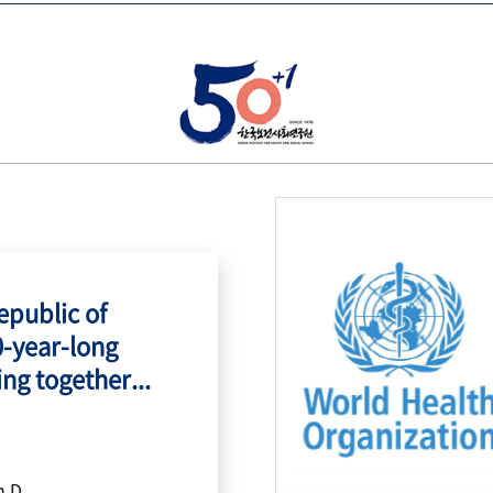
public of
0-year-long
ing together...
h.D.