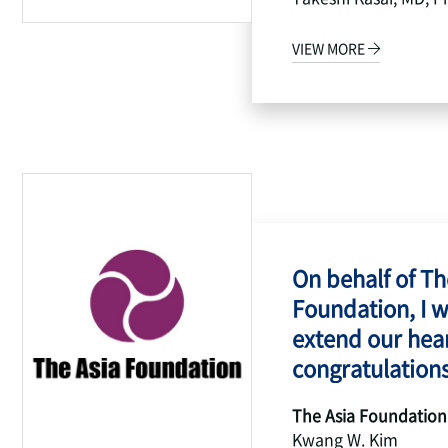
VIEW MORE
On behalf of Th
Foundation, I w
extend our hear
congratulations
The Asia Foundation
Kwang W. Kim