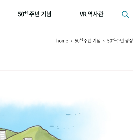
+1
50
주년 기념
VR 역사관
성과 50선
+1
+1
home
50
주년 기념
50
주년 광장
숫자로 보는 50년
+1
50
주년 광장
세계와 함께 한 KIHASA