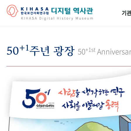
기관
걸어
+1
기관
50
주년 광장
+1st
50
Anniversa
역대
연구원