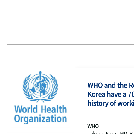
WHO and the Re
Korea have a 7
history of work
WHO
Takeshi Kasai, MD, P