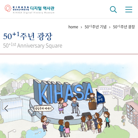
+1
+1
home
50
주년 기념
50
주년 광장
기관 역사
+1
50
주년 광장
걸어온 길
기관 변천사
역대 기관장
연구원 사람들
+1st
50
Anniversary Square
연구 역사
정책과 연구
키워드로 보는 연구 역사
연구자들
간행물 변천사
기록물 아카이브
사진 아카이브
문서 기록물
행정박물
영상 기록물
+1
50
주년 기념