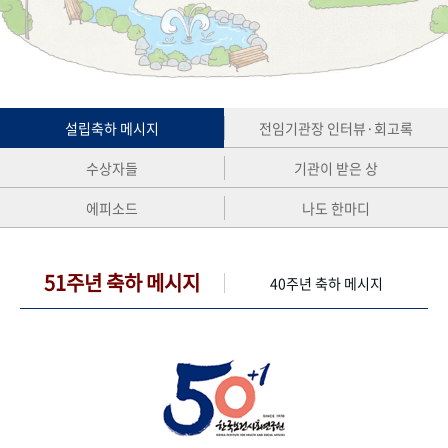
+1
성과 50선
숫자로 보는 50년
50
주년 광장
세계와 함께 한 KIHASA
VR 역사관
설립축하 메시지
전임기관장 인터뷰·회고록
수상자들
기관이 받은 상
에피소드
나도 한마디
51주년 축하 메시지
40주년 축하 메시지