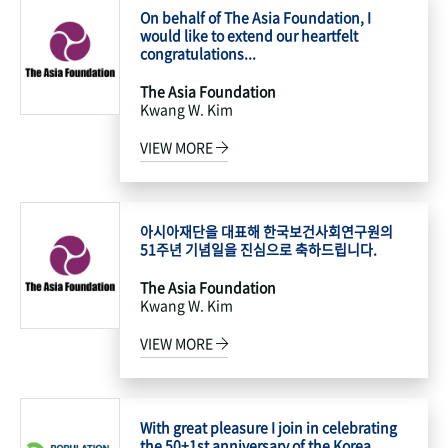
On behalf of The Asia Foundation, I
would like to extend our heartfelt
congratulations...
The Asia Foundation
Kwang W. Kim
VIEW MORE
아시아재단을 대표해 한국보건사회연구원의
51주년 기념일을 진심으로 축하드립니다.
The Asia Foundation
Kwang W. Kim
VIEW MORE
With great pleasure I join in celebrating
the 50+1st anniversary of the Korea