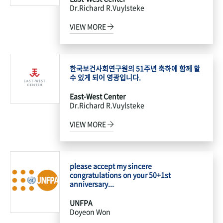
Dr.Richard R.Vuylsteke
VIEW MORE
한국보건사회연구원의 51주년 축하에 함께 할
수 있게 되어 영광입니다.
East-West Center
Dr.Richard R.Vuylsteke
VIEW MORE
please accept my sincere
congratulations on your 50+1st
anniversary...
UNFPA
Doyeon Won