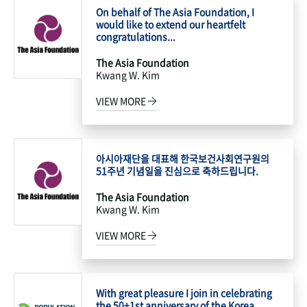
On behalf of The Asia Foundation, I
would like to extend our heartfelt
congratulations...
The Asia Foundation
Kwang W. Kim
VIEW MORE
아시아재단을 대표해 한국보건사회연구원의
51주년 기념일을 진심으로 축하드립니다.
The Asia Foundation
Kwang W. Kim
VIEW MORE
With great pleasure I join in celebrating
the 50+1st anniversary of the Korea