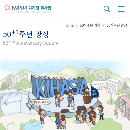
+1
+1
home
50
주년 기념
50
주년 광장
기관 역사
+1
50
주년 광장
걸어온 길
기관 변천사
역대 기관장
연구원 사람들
+1st
50
Anniversary Square
연구 역사
정책과 연구
키워드로 보는 연구 역사
연구자들
간행물 변천사
기록물 아카이브
사진 아카이브
문서 기록물
행정박물
영상 기록물
+1
50
주년 기념