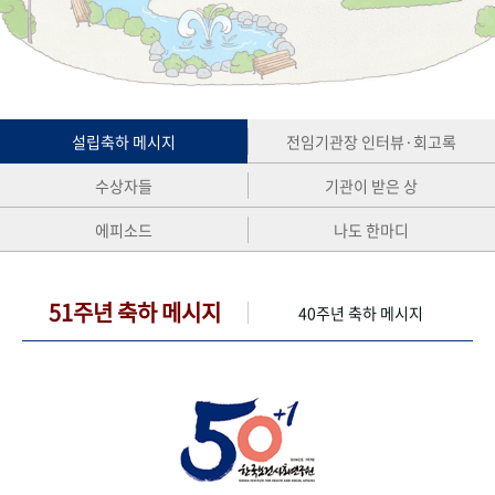
+1
성과 50선
숫자로 보는 50년
50
주년 광장
세계와 함께 한 KIHASA
VR 역사관
설립축하 메시지
전임기관장 인터뷰·회고록
수상자들
기관이 받은 상
에피소드
나도 한마디
51주년 축하 메시지
40주년 축하 메시지