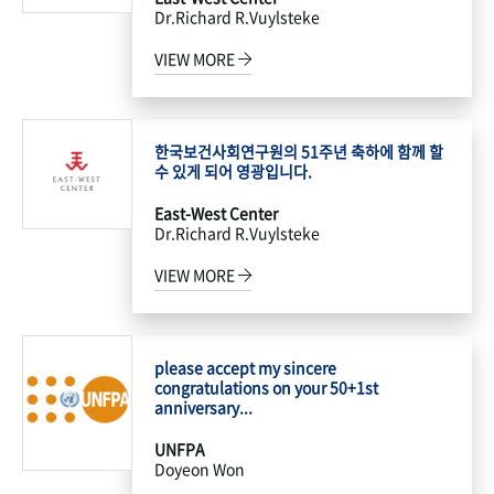
Dr.Richard R.Vuylsteke
VIEW MORE
한국보건사회연구원의 51주년 축하에 함께 할
수 있게 되어 영광입니다.
East-West Center
Dr.Richard R.Vuylsteke
VIEW MORE
please accept my sincere
congratulations on your 50+1st
anniversary...
UNFPA
Doyeon Won