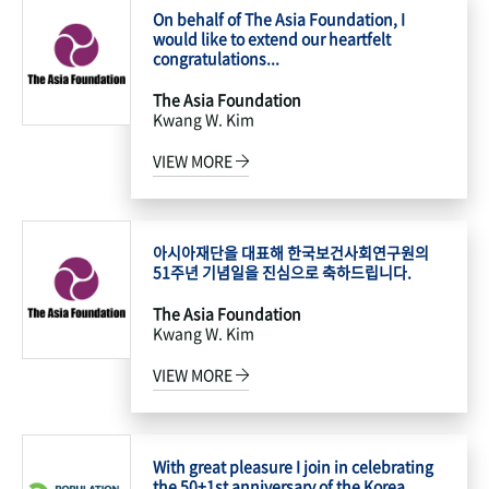
On behalf of The Asia Foundation, I
would like to extend our heartfelt
congratulations...
The Asia Foundation
Kwang W. Kim
VIEW MORE
아시아재단을 대표해 한국보건사회연구원의
51주년 기념일을 진심으로 축하드립니다.
The Asia Foundation
Kwang W. Kim
VIEW MORE
With great pleasure I join in celebrating
the 50+1st anniversary of the Korea