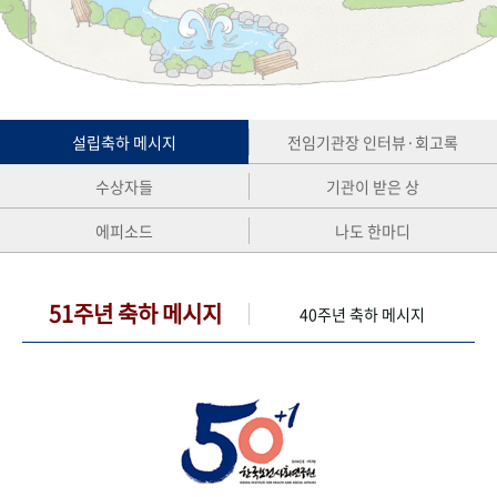
+1
성과 50선
숫자로 보는 50년
50
주년 광장
세계와 함께 한 KIHASA
VR 역사관
설립축하 메시지
전임기관장 인터뷰·회고록
수상자들
기관이 받은 상
에피소드
나도 한마디
51주년 축하 메시지
40주년 축하 메시지