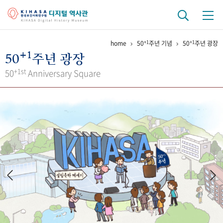
+1
+1
home
50
주년 기념
50
주년 광장
기관 역사
+1
50
주년 광장
걸어온 길
기관 변천사
역대 기관장
연구원 사람들
+1st
50
Anniversary Square
연구 역사
정책과 연구
키워드로 보는 연구 역사
연구자들
간행물 변천사
기록물 아카이브
사진 아카이브
문서 기록물
행정박물
영상 기록물
+1
50
주년 기념