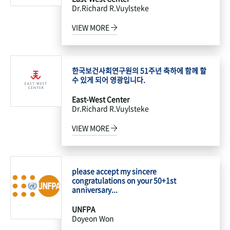
Dr.Richard R.Vuylsteke
VIEW MORE
한국보건사회연구원의 51주년 축하에 함께 할
수 있게 되어 영광입니다.
East-West Center
Dr.Richard R.Vuylsteke
VIEW MORE
please accept my sincere
congratulations on your 50+1st
anniversary...
UNFPA
Doyeon Won