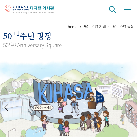
+1
+1
home
50
주년 기념
50
주년 광장
기관 역사
+1
50
주년 광장
걸어온 길
기관 변천사
역대 기관장
연구원 사람들
+1st
50
Anniversary Square
연구 역사
정책과 연구
키워드로 보는 연구 역사
연구자들
간행물 변천사
기록물 아카이브
사진 아카이브
문서 기록물
행정박물
영상 기록물
+1
50
주년 기념