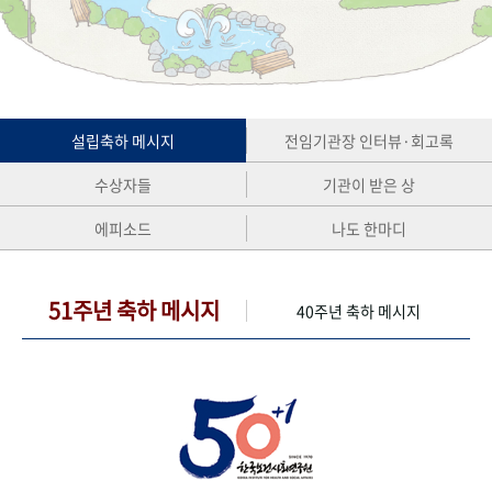
+1
성과 50선
숫자로 보는 50년
50
주년 광장
세계와 함께 한 KIHASA
VR 역사관
설립축하 메시지
전임기관장 인터뷰·회고록
수상자들
기관이 받은 상
에피소드
나도 한마디
51주년 축하 메시지
40주년 축하 메시지