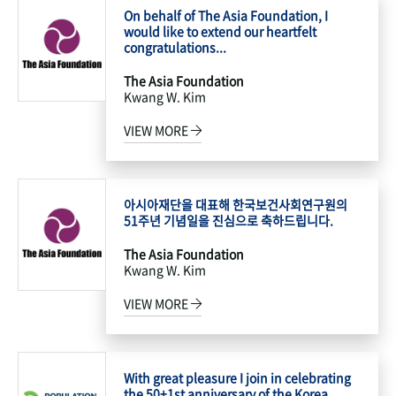
On behalf of The Asia Foundation, I
would like to extend our heartfelt
congratulations...
The Asia Foundation
Kwang W. Kim
VIEW MORE
아시아재단을 대표해 한국보건사회연구원의
51주년 기념일을 진심으로 축하드립니다.
The Asia Foundation
Kwang W. Kim
VIEW MORE
With great pleasure I join in celebrating
the 50+1st anniversary of the Korea