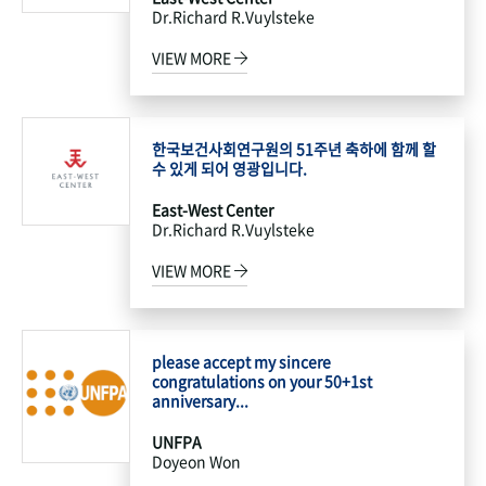
Dr.Richard R.Vuylsteke
VIEW MORE
한국보건사회연구원의 51주년 축하에 함께 할
수 있게 되어 영광입니다.
East-West Center
Dr.Richard R.Vuylsteke
VIEW MORE
please accept my sincere
congratulations on your 50+1st
anniversary...
UNFPA
Doyeon Won