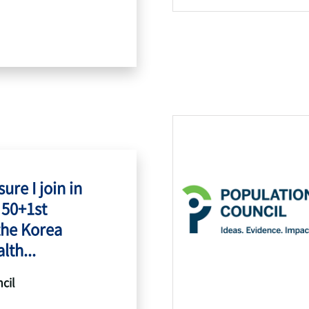
ure I join in
 50+1st
the Korea
lth...
cil