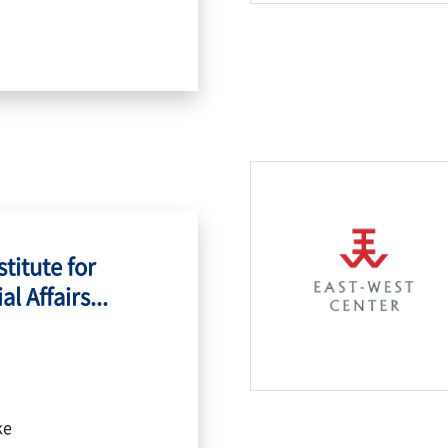
titute for
l Affairs...
ke