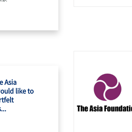
e Asia
ould like to
tfelt
...