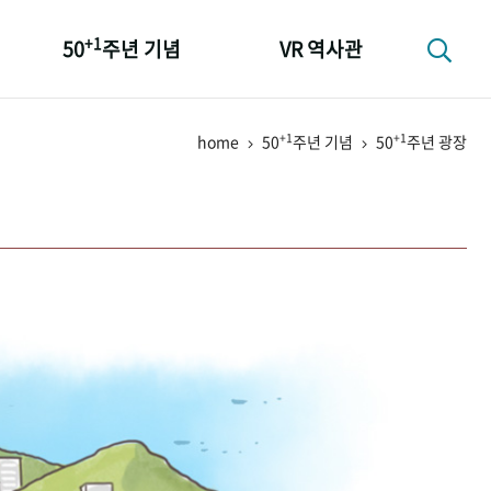
+1
50
주년 기념
VR 역사관
성과 50선
+1
+1
home
50
주년 기념
50
주년 광장
숫자로 보는 50년
+1
50
주년 광장
세계와 함께 한 KIHASA