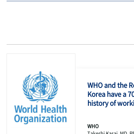
WHO and the Re
Korea have a 7
history of work
WHO
Takeshi Kasai, MD, P