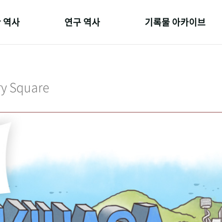
 역사
연구 역사
기록물 아카이브
온 길
정책과 연구
사진 아카이브
 변천사
키워드로 보는 연구 역사
문서 기록물
ry Square
 기관장
연구자들
행정박물
 사람들
간행물 변천사
영상 기록물