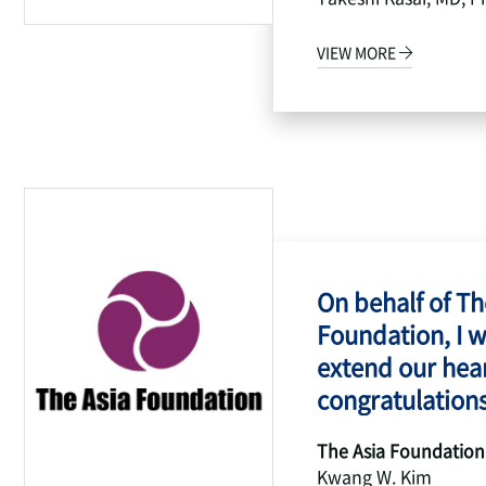
VIEW MORE
On behalf of Th
Foundation, I w
extend our hear
congratulations
The Asia Foundation
Kwang W. Kim