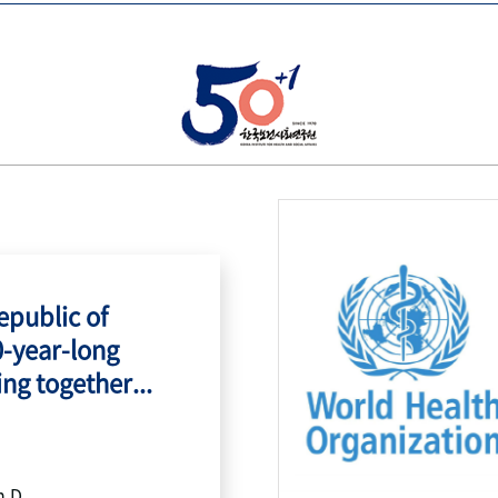
public of
0-year-long
ing together...
h.D.