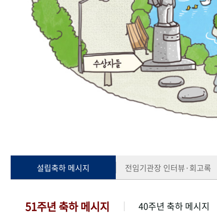
설립축하 메시지
전임기관장 인터뷰·회고록
51주년 축하 메시지
40주년 축하 메시지