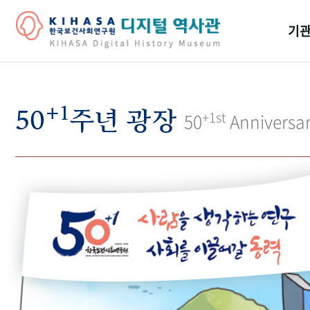
기관
걸어
+1
기관
50
주년 광장
+1st
50
Anniversa
역대
연구원