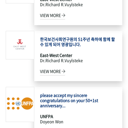
Dr.Richard R.Vuylsteke
VIEW MORE
한국보건사회연구원의 51주년 축하에 함께 할
수 있게 되어 영광입니다.
East-West Center
Dr.Richard R.Vuylsteke
VIEW MORE
please accept my sincere
congratulations on your 50+1st
anniversary...
UNFPA
Doyeon Won