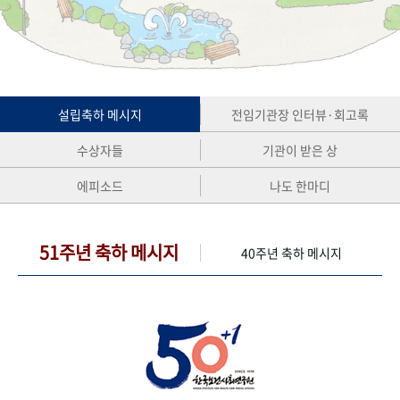
+1
성과 50선
숫자로 보는 50년
50
주년 광장
세계와 함께 한 KIHASA
VR 역사관
설립축하 메시지
전임기관장 인터뷰·회고록
수상자들
기관이 받은 상
에피소드
나도 한마디
51주년 축하 메시지
40주년 축하 메시지