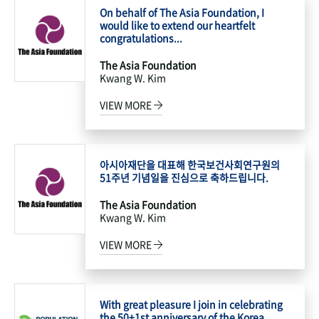
On behalf of The Asia Foundation, I
would like to extend our heartfelt
congratulations...
The Asia Foundation
Kwang W. Kim
VIEW MORE
아시아재단을 대표해 한국보건사회연구원의
51주년 기념일을 진심으로 축하드립니다.
The Asia Foundation
Kwang W. Kim
VIEW MORE
With great pleasure I join in celebrating
the 50+1st anniversary of the Korea