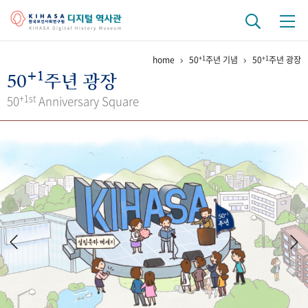
+1
+1
home
50
주년 기념
50
주년 광장
기관 역사
+1
50
주년 광장
걸어온 길
기관 변천사
역대 기관장
연구원 사람들
+1st
50
Anniversary Square
연구 역사
정책과 연구
키워드로 보는 연구 역사
연구자들
간행물 변천사
기록물 아카이브
사진 아카이브
문서 기록물
행정박물
영상 기록물
+1
50
주년 기념