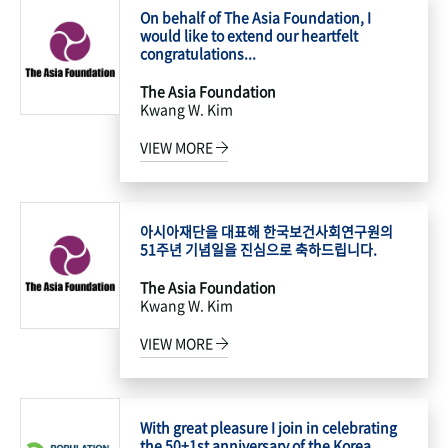
On behalf of The Asia Foundation, I
would like to extend our heartfelt
congratulations...
The Asia Foundation
Kwang W. Kim
VIEW MORE
아시아재단을 대표해 한국보건사회연구원의
51주년 기념일을 진심으로 축하드립니다.
The Asia Foundation
Kwang W. Kim
VIEW MORE
With great pleasure I join in celebrating
the 50+1st anniversary of the Korea