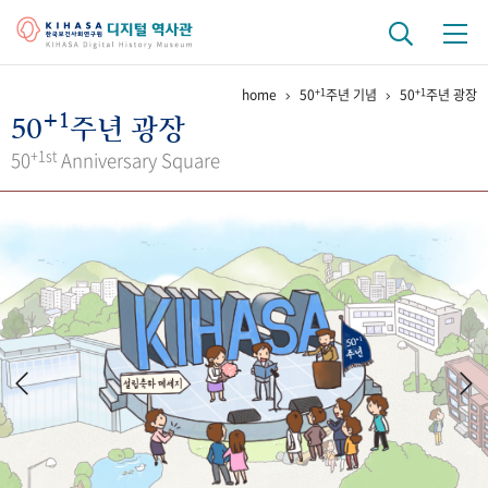
+1
+1
home
50
주년 기념
50
주년 광장
기관 역사
+1
50
주년 광장
걸어온 길
기관 변천사
역대 기관장
연구원 사람들
+1st
50
Anniversary Square
연구 역사
정책과 연구
키워드로 보는 연구 역사
연구자들
간행물 변천사
기록물 아카이브
사진 아카이브
문서 기록물
행정박물
영상 기록물
+1
50
주년 기념