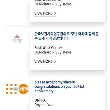
Dr.Richard R.Vuylsteke
VIEW MORE
한국보건사회연구원의 51주년 축하에 함께 할
수 있게 되어 영광입니다.
East-West Center
Dr.Richard R.Vuylsteke
VIEW MORE
please accept my sincere
congratulations on your 50+1st
anniversary...
UNFPA
Doyeon Won