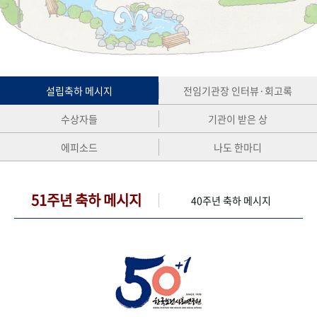
+1
성과 50선
숫자로 보는 50년
50
주년 광장
세계와 함께 한 KIHASA
VR 역사관
설립축하 메시지
전임기관장 인터뷰·회고록
수상자들
기관이 받은 상
에피소드
나도 한마디
51주년 축하 메시지
40주년 축하 메시지