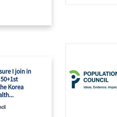
ure I join in
 50+1st
the Korea
lth...
cil