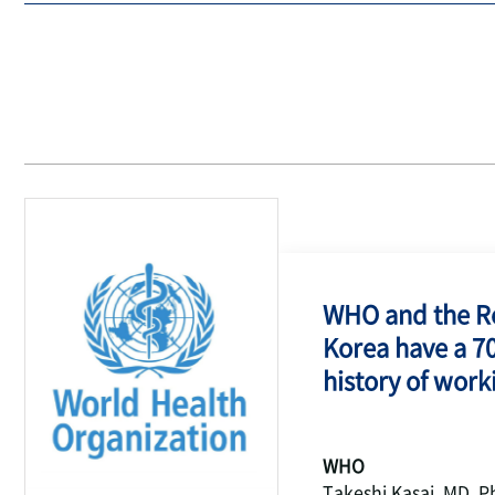
WHO and the Re
Korea have a 7
history of work
WHO
Takeshi Kasai, MD, P