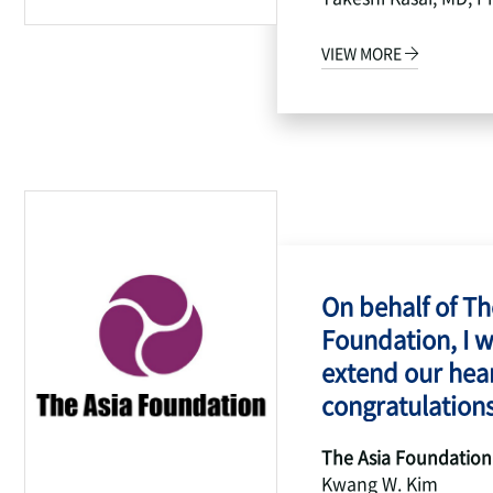
VIEW MORE
On behalf of Th
Foundation, I w
extend our hear
congratulations
The Asia Foundation
Kwang W. Kim