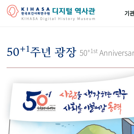
기관
걸어
+1
기관
50
주년 광장
+1st
50
Anniversa
역대
연구원