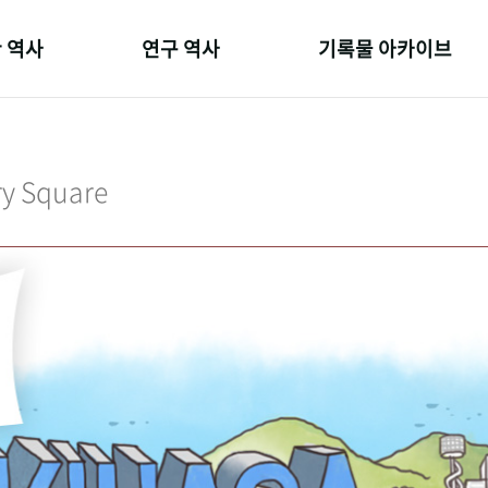
 역사
연구 역사
기록물 아카이브
온 길
정책과 연구
사진 아카이브
 변천사
키워드로 보는 연구 역사
문서 기록물
ry Square
 기관장
연구자들
행정박물
 사람들
간행물 변천사
영상 기록물