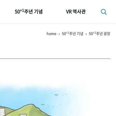
+1
50
주년 기념
VR 역사관
성과 50선
+1
+1
home
50
주년 기념
50
주년 광장
숫자로 보는 50년
+1
50
주년 광장
세계와 함께 한 KIHASA