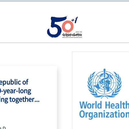
public of
0-year-long
ing together...
h.D.