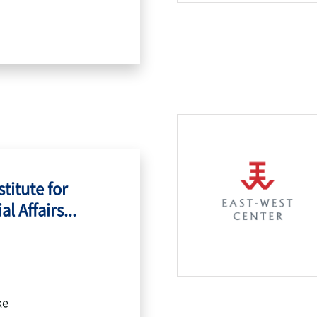
titute for
l Affairs...
ke