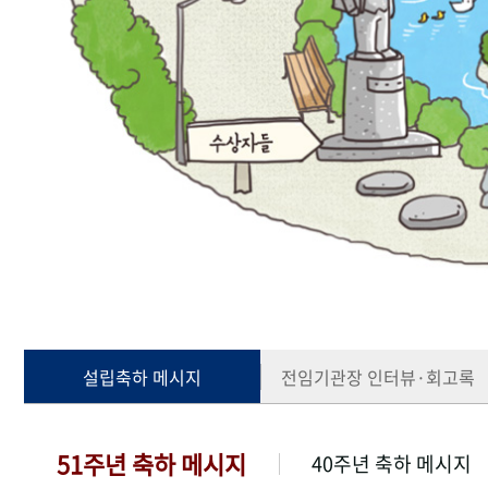
설립축하 메시지
전임기관장 인터뷰·회고록
51주년 축하 메시지
40주년 축하 메시지