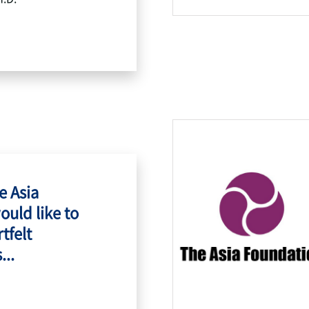
e Asia
ould like to
tfelt
...