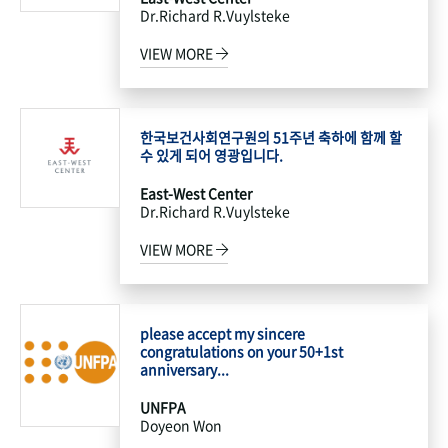
Dr.Richard R.Vuylsteke
VIEW MORE
한국보건사회연구원의 51주년 축하에 함께 할
수 있게 되어 영광입니다.
East-West Center
Dr.Richard R.Vuylsteke
VIEW MORE
please accept my sincere
congratulations on your 50+1st
anniversary...
UNFPA
Doyeon Won