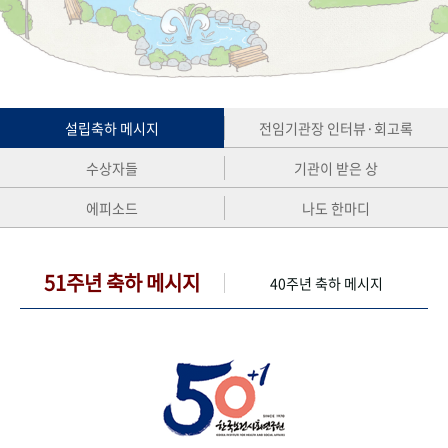
+1
성과 50선
숫자로 보는 50년
50
주년 광장
세계와 함께 한 KIHASA
VR 역사관
설립축하 메시지
전임기관장 인터뷰·회고록
수상자들
기관이 받은 상
에피소드
나도 한마디
51주년 축하 메시지
40주년 축하 메시지