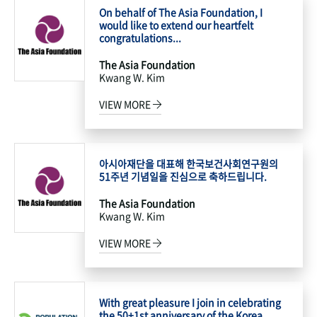
On behalf of The Asia Foundation, I
would like to extend our heartfelt
congratulations...
The Asia Foundation
Kwang W. Kim
VIEW MORE
아시아재단을 대표해 한국보건사회연구원의
51주년 기념일을 진심으로 축하드립니다.
The Asia Foundation
Kwang W. Kim
VIEW MORE
With great pleasure I join in celebrating
the 50+1st anniversary of the Korea