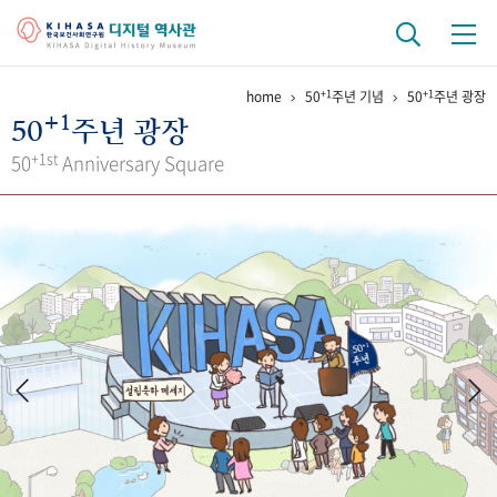
+1
+1
home
50
주년 기념
50
주년 광장
기관 역사
+1
50
주년 광장
걸어온 길
기관 변천사
역대 기관장
연구원 사람들
+1st
50
Anniversary Square
연구 역사
정책과 연구
키워드로 보는 연구 역사
연구자들
간행물 변천사
기록물 아카이브
사진 아카이브
문서 기록물
행정박물
영상 기록물
+1
50
주년 기념