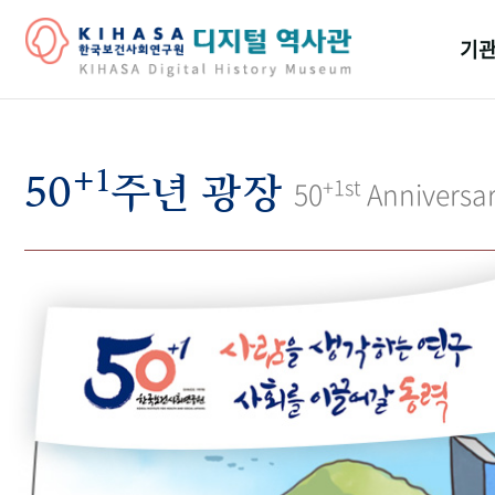
기관
걸어
+1
기관
50
주년 광장
+1st
50
Anniversa
역대
연구원