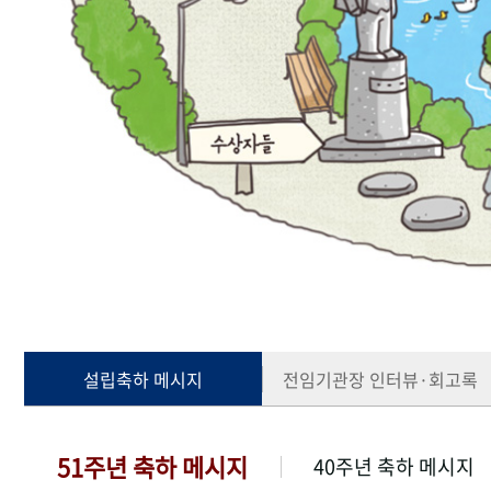
설립축하 메시지
전임기관장 인터뷰·회고록
51주년 축하 메시지
40주년 축하 메시지