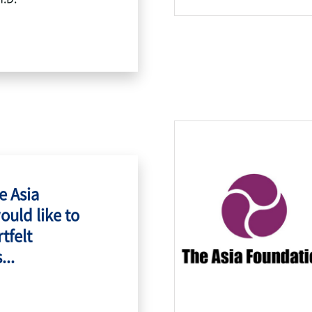
e Asia
ould like to
tfelt
...