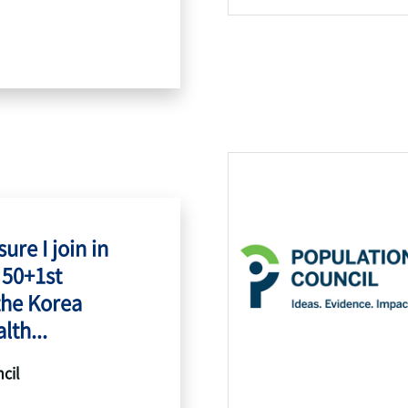
ure I join in
 50+1st
the Korea
lth...
cil