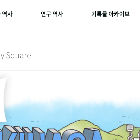
 역사
연구 역사
기록물 아카이브
온 길
정책과 연구
사진 아카이브
 변천사
키워드로 보는 연구 역사
문서 기록물
ry Square
 기관장
연구자들
행정박물
 사람들
간행물 변천사
영상 기록물