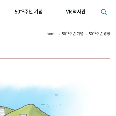
+1
50
주년 기념
VR 역사관
성과 50선
+1
+1
home
50
주년 기념
50
주년 광장
숫자로 보는 50년
+1
50
주년 광장
세계와 함께 한 KIHASA