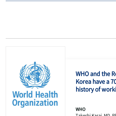
WHO and the Re
Korea have a 7
history of work
WHO
Takeshi Kasai, MD, P