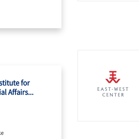
titute for
l Affairs...
ke