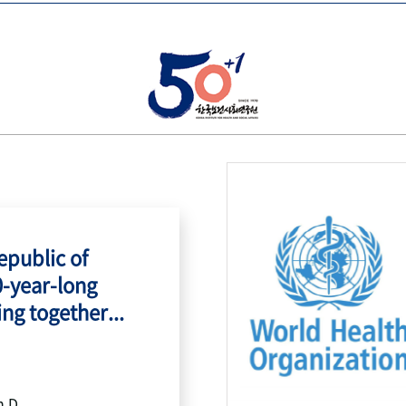
public of
0-year-long
ing together...
h.D.