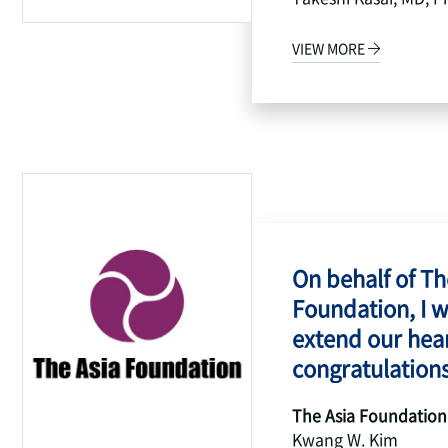
VIEW MORE
On behalf of Th
Foundation, I w
extend our hear
congratulations
The Asia Foundation
Kwang W. Kim